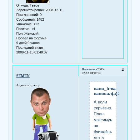
Откуда:
Тверь
Зарегистрирован
: 2008-12-11
Приглашений:
0
Сообщений:
1482
Уважение:
+22
Позитив:
+4
Пол:
Женский
Провел на форуме:
9 дней 9 часов
Последний визит:
2009-11-15 01:48:07
9
Поделиться
2009-
02-13 04:08:49
SEMEN
Администратор
пани_Irma
написал(а):
А если
серьёзно.
План-
максимум
на
ближайшие
лет 5