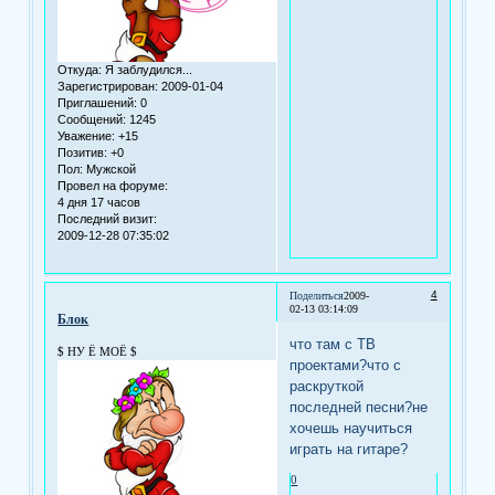
Откуда:
Я заблудился...
Зарегистрирован
: 2009-01-04
Приглашений:
0
Сообщений:
1245
Уважение:
+15
Позитив:
+0
Пол:
Мужской
Провел на форуме:
4 дня 17 часов
Последний визит:
2009-12-28 07:35:02
4
Поделиться
2009-
02-13 03:14:09
Блок
что там с ТВ
$ НУ Ё МОЁ $
проектами?что с
раскруткой
последней песни?не
хочешь научиться
играть на гитаре?
0