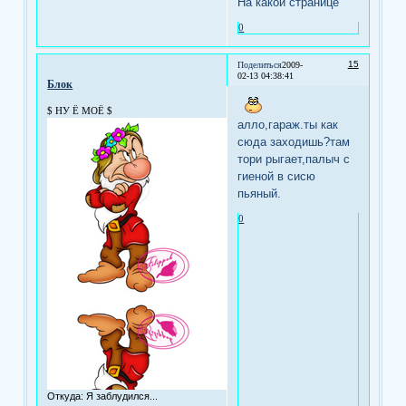
На какой странице
0
15
Поделиться
2009-
02-13 04:38:41
Блок
$ НУ Ё МОЁ $
алло,гараж.ты как
сюда заходишь?там
тори рыгает,палыч с
гиеной в сисю
пьяный.
0
Откуда:
Я заблудился...