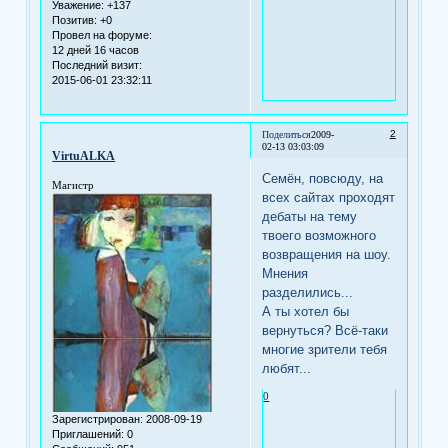
Уважение:
+137
Позитив:
+0
Провел на форуме:
12 дней 16 часов
Последний визит:
2015-06-01 23:32:11
2
Поделиться
2009-
02-13 03:03:09
VirtuALKA
Семён, повсюду, на
Магистр
всех сайтах проходят
дебаты на тему
твоего возможного
возвращения на шоу.
Мнения
разделились...
А ты хотел бы
вернуться? Всё-таки
многие зрители тебя
любят...
0
Зарегистрирован
: 2008-09-19
Приглашений:
0