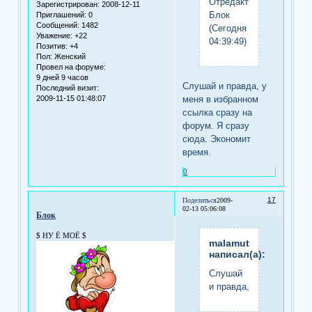
Отредактировано
Зарегистрирован
: 2008-12-11
Блок
Приглашений:
0
Сообщений:
1482
(Сегодня
Уважение:
+22
04:39:49)
Позитив:
+4
Пол:
Женский
Провел на форуме:
9 дней 9 часов
Слушай и правда, у
Последний визит:
меня в избранном
2009-11-15 01:48:07
ссылка сразу на
форум. Я сразу
сюда. Экономит
время.
0
17
Поделиться
2009-
02-13 05:06:08
Блок
$ НУ Ё МОЁ $
malamut
написал(а):
Слушай
и правда,