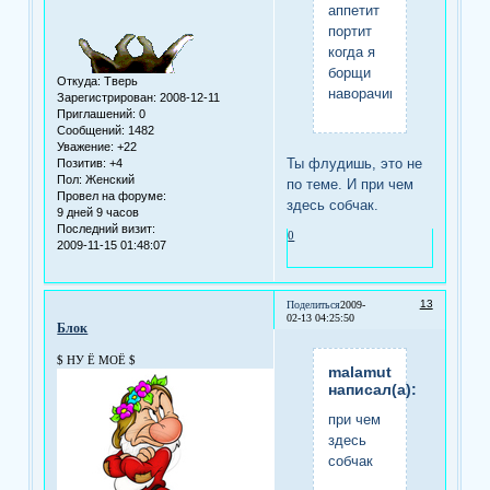
аппетит
портит
когда я
борщи
Откуда:
Тверь
наворачиваю
Зарегистрирован
: 2008-12-11
Приглашений:
0
Сообщений:
1482
Уважение:
+22
Ты флудишь, это не
Позитив:
+4
Пол:
Женский
по теме. И при чем
Провел на форуме:
здесь собчак.
9 дней 9 часов
Последний визит:
0
2009-11-15 01:48:07
13
Поделиться
2009-
02-13 04:25:50
Блок
$ НУ Ё МОЁ $
malamut
написал(а):
при чем
здесь
собчак