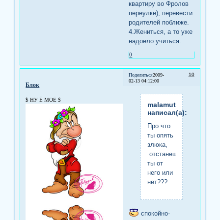
квартиру во Фролов
переулке), перевести
родителей поближе.
4.Жениться, а то уже
надоело учиться.
0
10
Поделиться
2009-
02-13 04:12:00
Блок
$ НУ Ё МОЁ $
malamut
написал(а):
Про что
ты опять
злюка,
отстанешь
ты от
него или
нет???
спокойно-