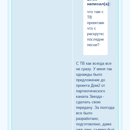
написал(а):
что там с
ТВ
проектами?
что с
раскруткой
последней
песни?
С ТВ как всегда все
не сразу. У меня так
однажды было
предложение до
проекта Дом2 от
партиотического
канала Звезда -
сделать свою
передачу. За полгода
все было
разработано,
подготовлено, даже
уже день съемки был