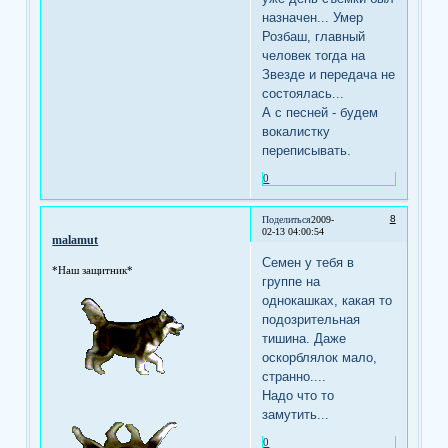
назначен... Умер
Розбаш, главный
человек тогда на
Звезде и передача не
состоялась...
А с песней - будем
вокалистку
переписывать.
0
8
Поделиться
2009-
02-13 04:00:54
malamut
Семен у тебя в
*Наш защитник*
группе на
однокашках, какая то
подозрительная
тишина. Даже
оскорблялок мало,
странно....
Надо что то
замутить...
0