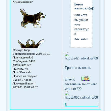
*Наш защитник*
Блок
написал(а):
или хотя
бы убери
уже
карикатуры
с
заставки
Откуда:
Тверь
Зарегистрирован
: 2008-12-11
Приглашений:
0
Сообщений:
1482
Уважение:
+22
Про что ты опять
Позитив:
+4
Пол:
Женский
Провел на форуме:
злюка,
9 дней 9 часов
Последний визит:
отстанешь ты от него
2009-11-15 01:48:07
или нет???
0