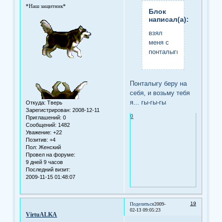
*Наш защитник*
Блок
написал(а):
взял
меня с
понталыги
Понталыгу беру на
себя, и возьму тебя
я... гы-гы-гы
Откуда:
Тверь
Зарегистрирован
: 2008-12-11
0
Приглашений:
0
Сообщений:
1482
Уважение:
+22
Позитив:
+4
Пол:
Женский
Провел на форуме:
9 дней 9 часов
Последний визит:
2009-11-15 01:48:07
19
Поделиться
2009-
02-13 09:05:23
VirtuALKA