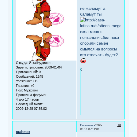
не маламут а
баламут ты
взял меня с
понталыги сбил.пока
спорили семён
смылся.на вопросы
кто отвечать будет?
Откуда:
Я заблудился...
Зарегистрирован
: 2009-01-04
0
Приглашений:
0
Сообщений:
1245
Уважение:
+15
Позитив:
+0
Пол:
Мужской
Провел на форуме:
4 дня 17 часов
Последний визит:
2009-12-28 07:35:02
18
Поделиться
2009-
02-13 05:11:08
malamut