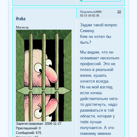
20
Поделиться
2009-
02-13 10:02:36
ilyaka
Задам такой вопрос
Магистр
Семену.
Кем он хотел бы
быть?
Мы видим, что он
осваивает несколько
профессий. Это не
плохо в реальной
жизни, кушать
хочется всегда.
Но на мой взгляд
если хочеш
действительно чего-
то достигнуть, надо
развиваться в той
области, которая у
тебя лучше
Зарегистрирован
: 2008-11-27
получается. А это
Приглашений:
0
Сообщений:
575
помоему именно