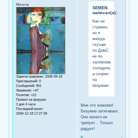
Магистр
SEMEN
написал(а):
Как ни
странно,
но я
иногда
скучаю
по Дом2,
не по
халявному
холодильнику,
а скорее
Зарегистрирован
: 2008-09-19
по
Приглашений:
0
безумию...
Сообщений:
951
Уважение:
+47
Позитив:
+21
Провел на форуме:
3 дня 4 часа
Мне это знакомо!
Последний визит:
Безумие затягивает...
2009-12-18 17:27:39
Оно ничего не
требует... Только
радует!
0