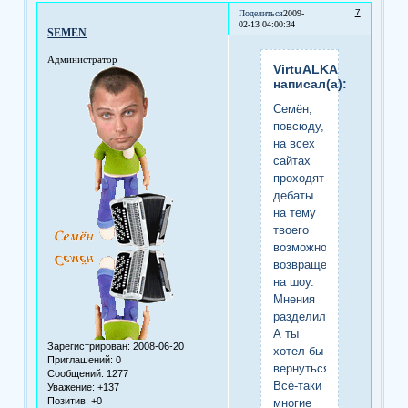
7
Поделиться
2009-
02-13 04:00:34
SEMEN
Администратор
VirtuALKA
написал(а):
Семён,
повсюду,
на всех
сайтах
проходят
дебаты
на тему
твоего
возможного
возвращения
на шоу.
Мнения
разделились...
А ты
Зарегистрирован
: 2008-06-20
хотел бы
Приглашений:
0
вернуться?
Сообщений:
1277
Всё-таки
Уважение:
+137
Позитив:
+0
многие