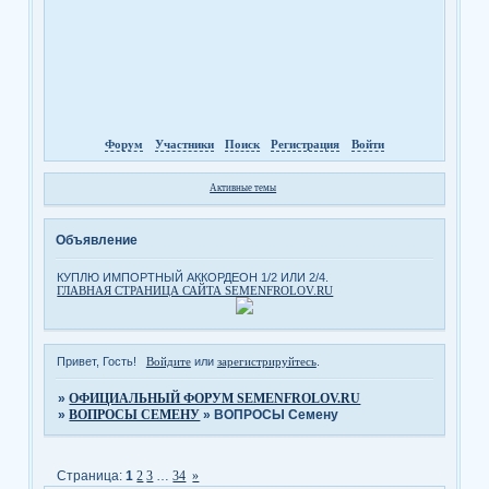
Форум
Участники
Поиск
Регистрация
Войти
Активные темы
Объявление
КУПЛЮ ИМПОРТНЫЙ АККОРДЕОН 1/2 ИЛИ 2/4.
ГЛАВНАЯ СТРАНИЦА САЙТА SEMENFROLOV.RU
Привет, Гость!
Войдите
или
зарегистрируйтесь
.
»
ОФИЦИАЛЬНЫЙ ФОРУМ SEMENFROLOV.RU
»
ВОПРОСЫ СЕМЕНУ
»
ВОПРОСЫ Семену
Страница:
1
2
3
…
34
»