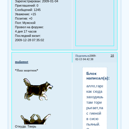
Зарегистрирован
: 2009-01-04
Приглашений:
0
Сообщений:
1245
Уважение:
+15
Позитив:
+0
Пол:
Мужской
Провел на форуме:
4 дня 17 часов
Последний визит:
2009-12-28 07:35:02
16
Поделиться
2009-
02-13 04:42:38
malamut
*Наш защитник*
Блок
написал(а):
алло,гараж.ты
как сюда
заходишь?
там тори
рыгает,палыч
с гиеной
в сисю
пьяный.
Откуда:
Тверь