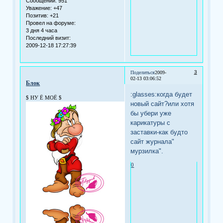
Сообщений:
951
Уважение:
+47
Позитив:
+21
Провел на форуме:
3 дня 4 часа
Последний визит:
2009-12-18 17:27:39
3
Поделиться
2009-
02-13 03:06:52
Блок
:glasses:когда будет
$ НУ Ё МОЁ $
новый сайт?или хотя
бы убери уже
карикатуры с
заставки-как будто
сайт журнала"
мурзилка".
0