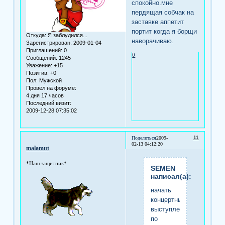
спокойно.мне
пердящая собчак на
заставке аппетит
портит когда я борщи
Откуда:
Я заблудился...
наворачиваю.
Зарегистрирован
: 2009-01-04
Приглашений:
0
0
Сообщений:
1245
Уважение:
+15
Позитив:
+0
Пол:
Мужской
Провел на форуме:
4 дня 17 часов
Последний визит:
2009-12-28 07:35:02
11
Поделиться
2009-
02-13 04:12:20
malamut
*Наш защитник*
SEMEN
написал(а):
начать
концертные
выступления
по