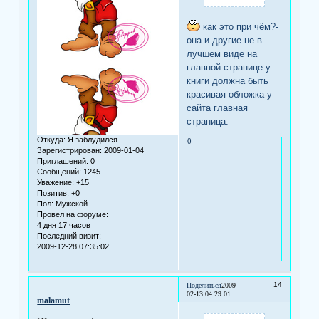
как это при чём?-
она и другие не в
лучшем виде на
главной странице.у
книги должна быть
красивая обложка-у
сайта главная
страница.
Откуда:
Я заблудился...
0
Зарегистрирован
: 2009-01-04
Приглашений:
0
Сообщений:
1245
Уважение:
+15
Позитив:
+0
Пол:
Мужской
Провел на форуме:
4 дня 17 часов
Последний визит:
2009-12-28 07:35:02
14
Поделиться
2009-
02-13 04:29:01
malamut