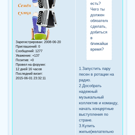
есть?
Чего ты
должен
обязательно
сделать,
добиться
в
Зарегистрирован
: 2008-06-20
ближайшее
Приглашений:
0
время?
Сообщений:
1277
Уважение:
+137
Позитив:
+0
Провел на форуме:
1.Запустить пару
12 дней 16 часов
Последний визит:
песен в ротации на
2015-06-01 23:32:11
радио.
2.Дособрать
надежный
музыкальный
коллектив и команду,
начать концертные
выступления по
стране.
3.Купить
жилье(желательно