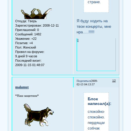
стране.
Я буду ходить на
Откуда:
Тверь
Зарегистрирован
: 2008-12-11
твои концерты, мне
Приглашений:
0
нра.....!!!!!
Сообщений:
1482
Уважение:
+22
0
Позитив:
+4
Пол:
Женский
Провел на форуме:
9 дней 9 часов
Последний визит:
2009-11-15 01:48:07
12
Поделиться
2009-
02-13 04:13:57
malamut
*Наш защитник*
Блок
написал(а):
спокойно-
спокойно.мне
пердящая
собчак