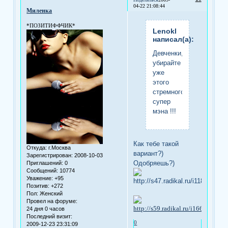
04-22 21:08:44
Миленка
*ПОЗИТИФФЧИК*
Lenokl
написал(а):
Девченки,
убирайте
уже
этого
стремного
супер
мэна !!!
Как тебе такой
Откуда:
г.Москва
вариант?)
Зарегистрирован
: 2008-10-03
Одобряешь?)
Приглашений:
0
Сообщений:
10774
Уважение:
+95
Позитив:
+272
Пол:
Женский
Провел на форуме:
24 дня 0 часов
Последний визит:
0
2009-12-23 23:31:09