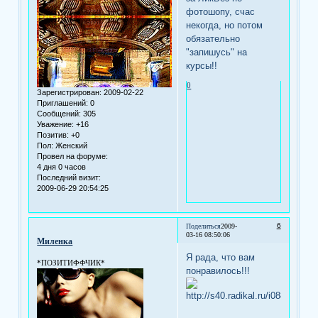
фотошопу, счас
некогда, но потом
обязательно
"запишусь" на
курсы!!
0
Зарегистрирован
: 2009-02-22
Приглашений:
0
Сообщений:
305
Уважение:
+16
Позитив:
+0
Пол:
Женский
Провел на форуме:
4 дня 0 часов
Последний визит:
2009-06-29 20:54:25
6
Поделиться
2009-
03-16 08:50:06
Миленка
Я рада, что вам
*ПОЗИТИФФЧИК*
понравилось!!!