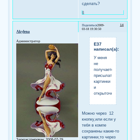
сделать?
0
14
Поделиться
2009-
03-18 19:30:50
Akylena
Администратор
Е37
написал(а):
У меня
не
получается
присылать
картинки
и
открыточки
Можно через 12
кнопку,или если у
тебя в компе
сохранены какие-то
картинки,то через
Зарегистрирован
: 2008-07-29