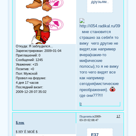
друзьям...)
мне становится
страшно за себя!я то
вижу чего другие не
Откуда:
Я заблудился...
видят,как например
Зарегистрирован
: 2009-01-04
вчера(какие-то
Приглашений:
0
Сообщений:
1245
мифические
Уважение:
+15
полосы),то я не вижу
Позитив:
+0
того чего видят все
Пол:
Мужской
как например
Провел на форуме:
4 дня 17 часов
сегодня(мистические
Последний визит:
преображения).
2009-12-28 07:35:02
где они???!!!
0
17
Поделиться
2009-
03-19 02:08:47
Блок
$ НУ Ё МОЁ $
Е37