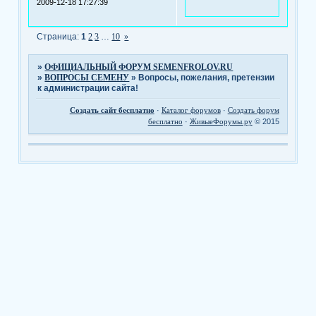
2009-12-18 17:27:39
Страница:
1
2
3
…
10
»
»
ОФИЦИАЛЬНЫЙ ФОРУМ SEMENFROLOV.RU
»
ВОПРОСЫ СЕМЕНУ
»
Вопросы, пожелания, претензии
к администрации сайта!
Создать сайт бесплатно
·
Каталог форумов
·
Создать форум
бесплатно
·
ЖивыеФорумы.ру
© 2015