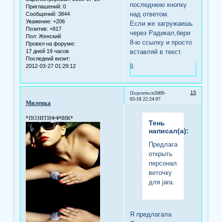
последнюю кнопку
Приглашений:
0
над ответом.
Сообщений:
3844
Уважение:
+206
Если же загружаешь
Позитив:
+817
через Радикал,бери
Пол:
Женский
8-ю ссылку и просто
Провел на форуме:
17 дней 19 часов
вставляй в текст.
Последний визит:
0
2012-03-27 01:29:12
15
Поделиться
2009-
03-18 22:24:07
Миленка
*ПОЗИТИФФЧИК*
Тень
написал(а):
Предлагаю
открыть
персональную
веточку
для jara.
Я предлагала