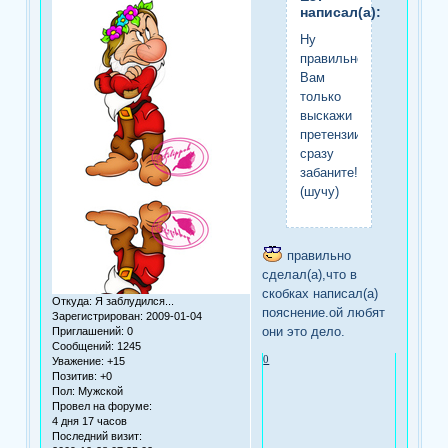
написал(а):
Ну
правильно!
Вам
только
выскажи
претензии-
сразу
забаните!
(шучу)
правильно
сделал(а),что в
скобках написал(а)
Откуда:
Я заблудился...
пояснение.ой любят
Зарегистрирован
: 2009-01-04
они это дело.
Приглашений:
0
Сообщений:
1245
0
Уважение:
+15
Позитив:
+0
Пол:
Мужской
Провел на форуме:
4 дня 17 часов
Последний визит: