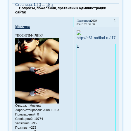
Страница:
1
2
3
…
10
»
Вопросы, пожелания, претензии к администрации
сайта!
1
Поделиться
2009-
03-15 20:36:56
Миленка
*ПОЗИТИФФЧИК*
0
Откуда:
г.Москва
Зарегистрирован
: 2008-10-03
Приглашений:
0
Сообщений:
10774
Уважение:
+95
Позитив:
+272