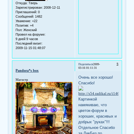
Откуда:
Тверь
Зарегистрирован
: 2008-12-11
Приглашений:
0
Сообщений:
1482
Уважение:
+22
Позитив:
+4
Пол:
Женский
Провел на форуме:
9 дней 9 часов
Последний визит:
2009-11-15 01:48:07
5
Поделиться
2009-
03-16 01:11:31
Pandora*s box
Очень все хорошо!
Магистр
Спасибо!
Картинкой
намякиваю, что
цветок-форум в
хороших, красивых и
добрых "руках"!!!
Отдельное Спасибо
за ЛикБез по