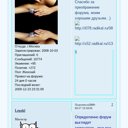
Спасибо за
преображение
форума, моим
хорошим друзьям...)
Откуда:
г.Москва
Зарегистрирован
: 2008-10-03
0
Приглашений:
0
Сообщений:
10774
Уважение:
+95
Позитив:
+272
Пол:
Женский
Провел на форуме:
24 дня 0 часов
Последний визит:
2009-12-23 23:31:09
7
Поделиться
2009-
03-17 13:10:01
Lenokl
Определенно форум
Магистр
выглядит
замечатель, мне все