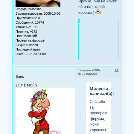
Ярочке, она не хочет,
ей и на старой
Откуда:
г.Москва
хорошо.)
Зарегистрирован
: 2008-10-03
Приглашений:
0
0
Сообщений:
10774
Уважение:
+95
Позитив:
+272
Пол:
Женский
Провел на форуме:
24 дня 0 часов
Последний визит:
2009-12-23 23:31:09
16
Поделиться
2009-
03-19 02:05:55
Блок
$ НУ Ё МОЁ $
Миленка
написал(а):
Спасибо
за
преображение
форума,
моим
хорошим