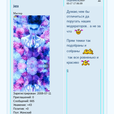
11
Поделиться
2009-
03-17 17:06:09
jara
Думаю,чем бы
Мастер
отличиться да
поругать наших
модераторов.. а не за
что
Прям темки так
подобраны и
собраны
так все ровненько и
красиво
0
Зарегистрирован
: 2008-07-11
Приглашений:
0
Сообщений:
665
Уважение:
+43
Позитив:
+0
Пол:
Женский