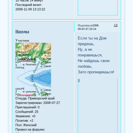
10 часов 14 минут
Последний визит:
2008-11-09 13:13:22
13
Поделиться
2008-
09-03 07:20:54
Находка
Если ты на Дом
Участник
придешь,
Ну, а не
понравишься,
Не найдешь свою
любовь,
Зато пропиаришься!
0
Откуда:
Приморский край
Зарегистрирован
: 2008-07-27
Приглашений:
0
Сообщений:
25
Уважение:
+0
Позитив:
+2
Пол:
Женский
Провел на форуме: