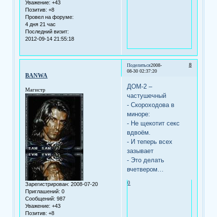
Уважение:
+43
Позитив:
+8
Провел на форуме:
4 дня 21 час
Последний визит:
2012-09-14 21:55:18
8
Поделиться
2008-
08-30 02:37:20
BANWA
ДОМ-2 –
Магистр
частушечный
- Скороходова в
миноре:
- Не щекотит секс
вдвоём.
- И теперь всех
зазывает
- Это делать
вчетвером…
0
Зарегистрирован
: 2008-07-20
Приглашений:
0
Сообщений:
987
Уважение:
+43
Позитив:
+8