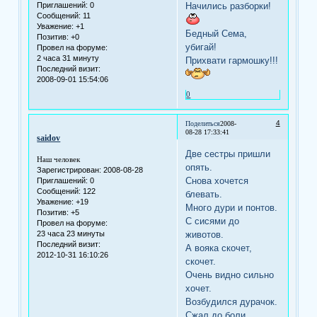
Начились разборки!
Приглашений:
0
Сообщений:
11
Уважение:
+1
Бедный Сема,
Позитив:
+0
убигай!
Провел на форуме:
2 часа 31 минуту
Прихвати гармошку!!!
Последний визит:
2008-09-01 15:54:06
0
4
Поделиться
2008-
08-28 17:33:41
saidov
Две сестры пришли
Наш человек
опять.
Зарегистрирован
: 2008-08-28
Снова хочется
Приглашений:
0
Сообщений:
122
блевать.
Уважение:
+19
Много дури и понтов.
Позитив:
+5
С сисями до
Провел на форуме:
23 часа 23 минуты
животов.
Последний визит:
А вояка скочет,
2012-10-31 16:10:26
скочет.
Очень видно сильно
хочет.
Возбудился дурачок.
Сжал до боли