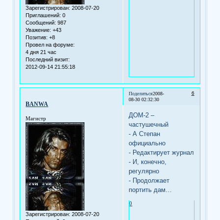
Зарегистрирован
: 2008-07-20
Приглашений:
0
Сообщений:
987
Уважение:
+43
Позитив:
+8
Провел на форуме:
4 дня 21 час
Последний визит:
2012-09-14 21:55:18
6
Поделиться
2008-
08-30 02:32:30
BANWA
ДОМ-2 –
Магистр
частушечный
- А Степан
официально
- Редактирует журнал
- И, конечно,
регулярно
- Продолжает
портить дам…
0
Зарегистрирован
: 2008-07-20