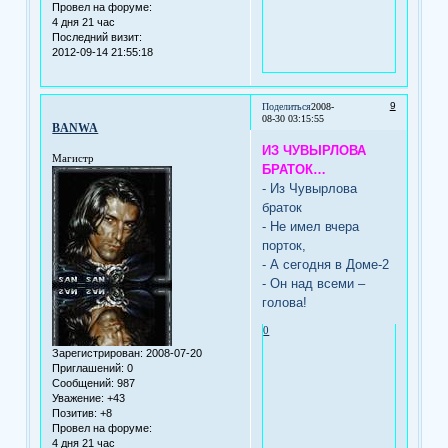
Провел на форуме:
4 дня 21 час
Последний визит:
2012-09-14 21:55:18
9
Поделиться
2008-
08-30 03:15:55
BANWA
ИЗ ЧУВЫРЛОВА
Магистр
БРАТОК…
- Из Чувырлова
браток
- Не имел вчера
порток,
- А сегодня в Доме-2
- Он над всеми –
голова!
0
Зарегистрирован
: 2008-07-20
Приглашений:
0
Сообщений:
987
Уважение:
+43
Позитив:
+8
Провел на форуме:
4 дня 21 час