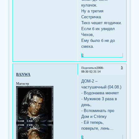
кулачок.
Ну а третия
Сестричка
Тихо чешет ягодички.
Если б их увидел
Чехов,
Ему было б не до
смеха.
0
5
Поделиться
2008-
08-30 02:31:14
BANWA
ДОМ-2 –
Магистр
частушечный (04.08.)
- Водонаева меняет
- Мужиков 3 раза в
день,
- Вспоминать про
Дом и Стёпку
- Ей теперь,
поверьте, лень…
0