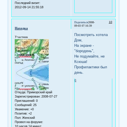
Последний визит:
2012-09-14 21:55:18
10
Поделиться
2008-
09-03 07:16:39
Находка
Посмотреть хотела
Участник
Дом,
На экране -
"бородень",
Не подумайте, не
Ксюша!
Профилактики был
день.
0
Откуда:
Приморский край
Зарегистрирован
: 2008-07-27
Приглашений:
0
Сообщений:
25
Уважение:
+0
Позитив:
+2
Пол:
Женский
Провел на форуме:
10 часов 14 минут