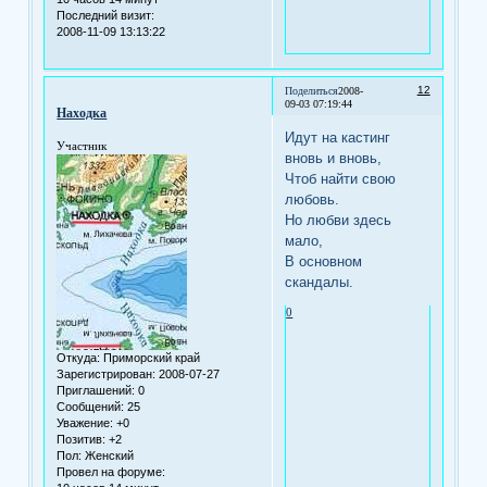
Последний визит:
2008-11-09 13:13:22
12
Поделиться
2008-
09-03 07:19:44
Находка
Идут на кастинг
Участник
вновь и вновь,
Чтоб найти свою
любовь.
Но любви здесь
мало,
В основном
скандалы.
0
Откуда:
Приморский край
Зарегистрирован
: 2008-07-27
Приглашений:
0
Сообщений:
25
Уважение:
+0
Позитив:
+2
Пол:
Женский
Провел на форуме: