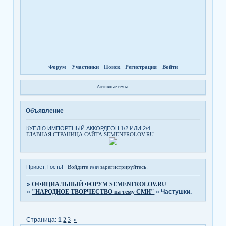
Форум
Участники
Поиск
Регистрация
Войти
Активные темы
Объявление
КУПЛЮ ИМПОРТНЫЙ АККОРДЕОН 1/2 ИЛИ 2/4.
ГЛАВНАЯ СТРАНИЦА САЙТА SEMENFROLOV.RU
Привет, Гость!
Войдите
или
зарегистрируйтесь
.
»
ОФИЦИАЛЬНЫЙ ФОРУМ SEMENFROLOV.RU
»
"НАРОДНОЕ ТВОРЧЕСТВО на тему СМИ"
»
Частушки.
Страница:
1
2
3
»