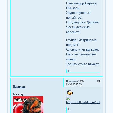
Наш танцор Сережа
Пынзарь
Ходит грустный
целый год:
Его девушка Дашуля
Честь девичью
бережет!
Группа "Истринские
ведьмы"
Словно утки крякают,
Петь ни сколько не
умеют,
Только что-то вякают.
+1
19
Поделиться
2008-
09-30 05:27:33
Вавилон
Магистр
+1