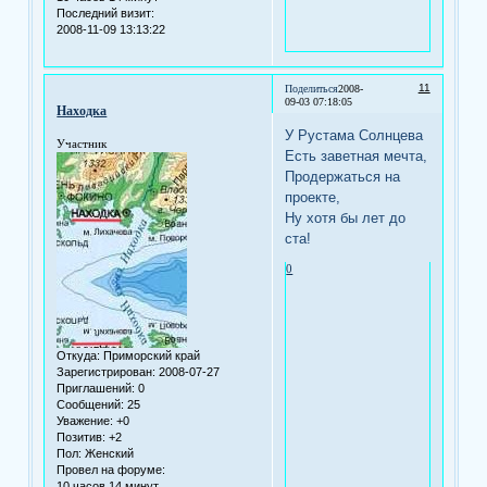
Последний визит:
2008-11-09 13:13:22
11
Поделиться
2008-
09-03 07:18:05
Находка
У Рустама Солнцева
Участник
Есть заветная мечта,
Продержаться на
проекте,
Ну хотя бы лет до
ста!
0
Откуда:
Приморский край
Зарегистрирован
: 2008-07-27
Приглашений:
0
Сообщений:
25
Уважение:
+0
Позитив:
+2
Пол:
Женский
Провел на форуме:
10 часов 14 минут