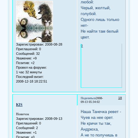
любой:
Черый, желтый,
голубой.
Одного лишь только
нет-
Не найти там белый
цвет.
Зарегистрирован
: 2008-08-28
0
Приглашений:
0
Сообщений:
32
Уважение:
+9
Позитив:
+2
Провел на форуме:
1 час 32 минуты
Последний визит:
2008-12-18 18:22:51
18
Поделиться
2008-
09-13 05:34:02
KIS
Наша Танечка ревет -
Новичок
Чуев на нее орет.
Зарегистрирован
: 2008-09-13
Не кричи ты так,
Приглашений:
0
Сообщений:
2
Андрюха,
Уважение:
+1
А не то получишь в
Позитив:
+0