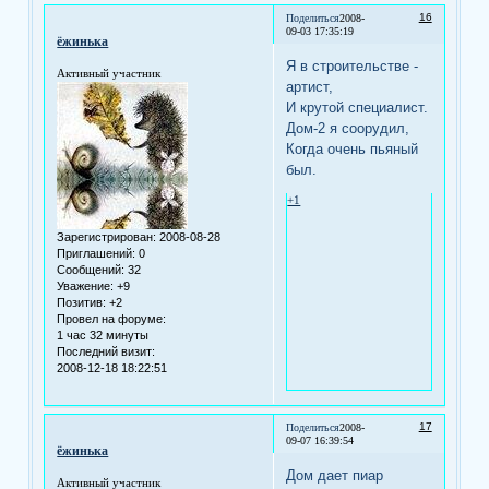
16
Поделиться
2008-
09-03 17:35:19
ёжинька
Я в строительстве -
Активный участник
артист,
И крутой специалист.
Дом-2 я соорудил,
Когда очень пьяный
был.
+1
Зарегистрирован
: 2008-08-28
Приглашений:
0
Сообщений:
32
Уважение:
+9
Позитив:
+2
Провел на форуме:
1 час 32 минуты
Последний визит:
2008-12-18 18:22:51
17
Поделиться
2008-
09-07 16:39:54
ёжинька
Дом дает пиар
Активный участник