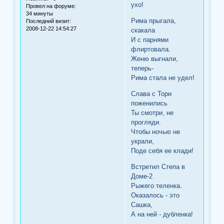
ухо!
Провел на форуме:
34 минуты
Рима прыгала,
Последний визит:
2008-12-22 14:54:27
скакала
И с парнями
флиртовала.
Женю выгнали,
теперь-
Рима стала не удел!
Слава с Тори
поженились
Ты смотри, не
прогляди.
Чтобы ночью не
украли,
Поде себя ее клади!
Встретил Степа в
Доме-2
Рыжего теленка.
Оказалось - это
Сашка,
А на ней - дубленка!