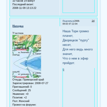
10 часов 14 минут
Последний визит:
2008-11-09 13:13:22
14
Поделиться
2008-
09-03 07:22:04
Находка
Наша Тори громко
Участник
плачет,
Дворецков "пургу"
несет,
Для него ведь много
значит,
Что о нем в эфир
пройдет.
0
Откуда:
Приморский край
Зарегистрирован
: 2008-07-27
Приглашений:
0
Сообщений:
25
Уважение:
+0
Позитив:
+2
Пол:
Женский
Провел на форуме: