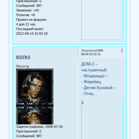
Приглашений:
0
Сообщений:
987
Уважение:
+43
Позитив:
+8
Провел на форуме:
4 дня 21 час
Последний визит:
2012-09-14 21:55:18
7
Поделиться
2008-
08-30 02:33:35
BANWA
ДОМ-2 –
Магистр
частушечный
- Моцераццо –
- Жеребец,
- Детям Бузовой –
- Отец…
0
Зарегистрирован
: 2008-07-20
Приглашений:
0
Сообщений:
987