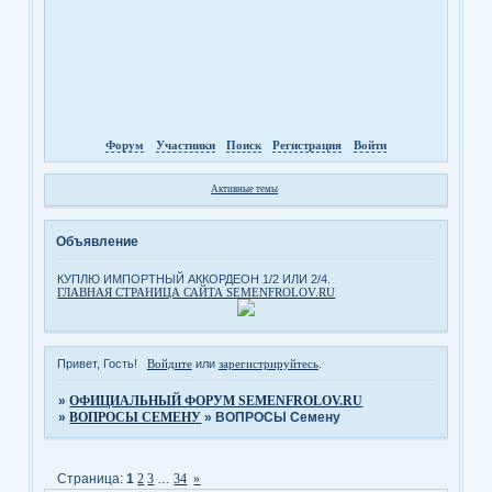
Форум
Участники
Поиск
Регистрация
Войти
Активные темы
Объявление
КУПЛЮ ИМПОРТНЫЙ АККОРДЕОН 1/2 ИЛИ 2/4.
ГЛАВНАЯ СТРАНИЦА САЙТА SEMENFROLOV.RU
Привет, Гость!
Войдите
или
зарегистрируйтесь
.
»
ОФИЦИАЛЬНЫЙ ФОРУМ SEMENFROLOV.RU
»
ВОПРОСЫ СЕМЕНУ
»
ВОПРОСЫ Семену
Страница:
1
2
3
…
34
»