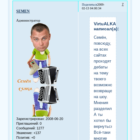
7
Поделиться
2009-
02-13 04:00:34
SEMEN
Администратор
VirtuALKA
написал(а):
Семён,
повсюду,
на всех
сайтах
проходят
дебаты
на тему
твоего
возможного
возвращения
на шоу.
Мнения
разделились...
А ты
Зарегистрирован
: 2008-06-20
хотел бы
Приглашений:
0
вернуться?
Сообщений:
1277
Всё-таки
Уважение:
+137
Позитив:
+0
многие