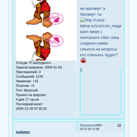
не маламут а
баламут ты
взял меня с
понталыги сбил.пока
спорили семён
смылся.на вопросы
кто отвечать будет?
Откуда:
Я заблудился...
Зарегистрирован
: 2009-01-04
0
Приглашений:
0
Сообщений:
1245
Уважение:
+15
Позитив:
+0
Пол:
Мужской
Провел на форуме:
4 дня 17 часов
Последний визит:
2009-12-28 07:35:02
18
Поделиться
2009-
02-13 05:11:08
malamut