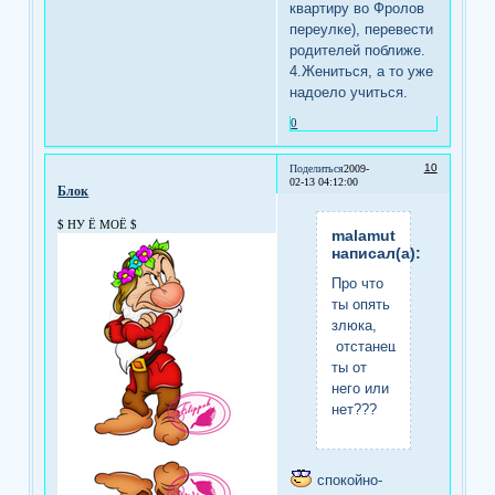
квартиру во Фролов
переулке), перевести
родителей поближе.
4.Жениться, а то уже
надоело учиться.
0
10
Поделиться
2009-
02-13 04:12:00
Блок
$ НУ Ё МОЁ $
malamut
написал(а):
Про что
ты опять
злюка,
отстанешь
ты от
него или
нет???
спокойно-