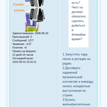
есть?
Чего ты
должен
обязательно
сделать,
добиться
в
Зарегистрирован
: 2008-06-20
ближайшее
Приглашений:
0
время?
Сообщений:
1277
Уважение:
+137
Позитив:
+0
Провел на форуме:
1.Запустить пару
12 дней 16 часов
Последний визит:
песен в ротации на
2015-06-01 23:32:11
радио.
2.Дособрать
надежный
музыкальный
коллектив и команду,
начать концертные
выступления по
стране.
3.Купить
жилье(желательно