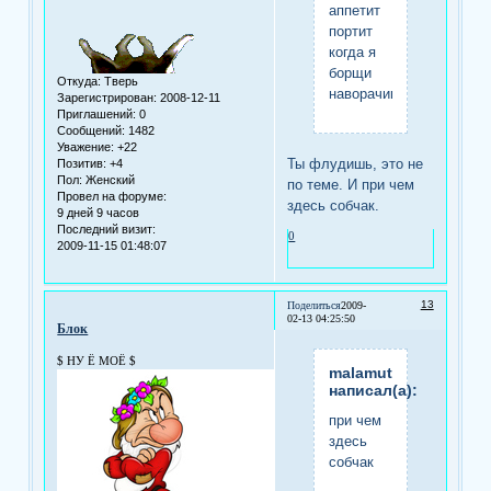
аппетит
портит
когда я
борщи
Откуда:
Тверь
наворачиваю
Зарегистрирован
: 2008-12-11
Приглашений:
0
Сообщений:
1482
Уважение:
+22
Ты флудишь, это не
Позитив:
+4
Пол:
Женский
по теме. И при чем
Провел на форуме:
здесь собчак.
9 дней 9 часов
Последний визит:
0
2009-11-15 01:48:07
13
Поделиться
2009-
02-13 04:25:50
Блок
$ НУ Ё МОЁ $
malamut
написал(а):
при чем
здесь
собчак