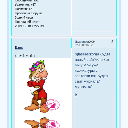
Сообщений:
951
Уважение:
+47
Позитив:
+21
Провел на форуме:
3 дня 4 часа
Последний визит:
2009-12-18 17:27:39
3
Поделиться
2009-
02-13 03:06:52
Блок
:glasses:когда будет
$ НУ Ё МОЁ $
новый сайт?или хотя
бы убери уже
карикатуры с
заставки-как будто
сайт журнала"
мурзилка".
0