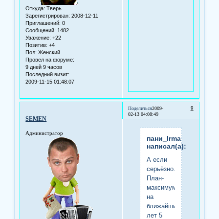
Откуда:
Тверь
Зарегистрирован
: 2008-12-11
Приглашений:
0
Сообщений:
1482
Уважение:
+22
Позитив:
+4
Пол:
Женский
Провел на форуме:
9 дней 9 часов
Последний визит:
2009-11-15 01:48:07
9
Поделиться
2009-
02-13 04:08:49
SEMEN
Администратор
пани_Irma
написал(а):
А если
серьёзно.
План-
максимум
на
ближайшие
лет 5