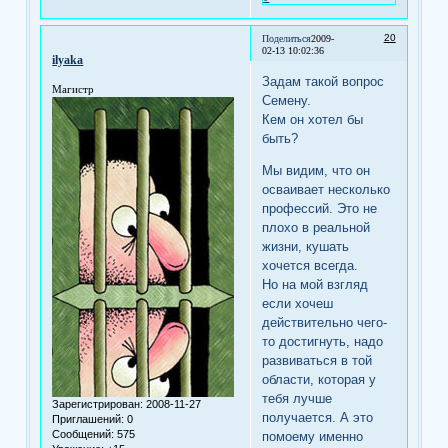
20
Поделиться
2009-
02-13 10:02:36
ilyaka
Задам такой вопрос
Магистр
Семену.
Кем он хотел бы
быть?
Мы видим, что он
осваивает несколько
профессий. Это не
плохо в реальной
жизни, кушать
хочется всегда.
Но на мой взгляд
если хочеш
действительно чего-
то достигнуть, надо
развиваться в той
области, которая у
тебя лучше
Зарегистрирован
: 2008-11-27
получается. А это
Приглашений:
0
Сообщений:
575
помоему именно