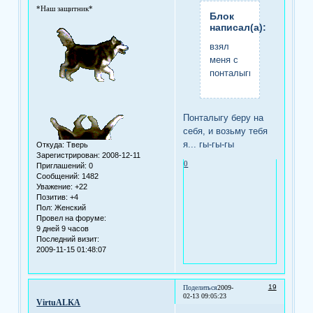
*Наш защитник*
Блок
написал(а):
взял
меня с
понталыги
Понталыгу беру на
себя, и возьму тебя
я... гы-гы-гы
Откуда:
Тверь
Зарегистрирован
: 2008-12-11
0
Приглашений:
0
Сообщений:
1482
Уважение:
+22
Позитив:
+4
Пол:
Женский
Провел на форуме:
9 дней 9 часов
Последний визит:
2009-11-15 01:48:07
19
Поделиться
2009-
02-13 09:05:23
VirtuALKA