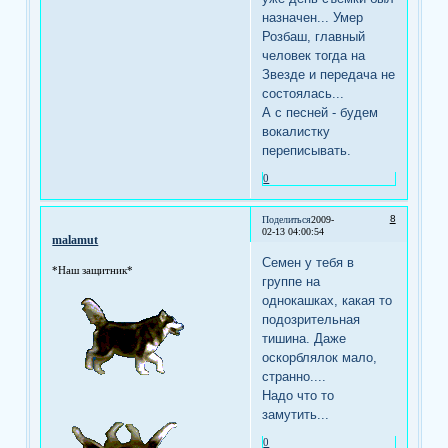
назначен... Умер
Розбаш, главный
человек тогда на
Звезде и передача не
состоялась...
А с песней - будем
вокалистку
переписывать.
0
8
Поделиться
2009-
02-13 04:00:54
malamut
Семен у тебя в
*Наш защитник*
группе на
однокашках, какая то
подозрительная
тишина. Даже
оскорблялок мало,
странно....
Надо что то
замутить...
0