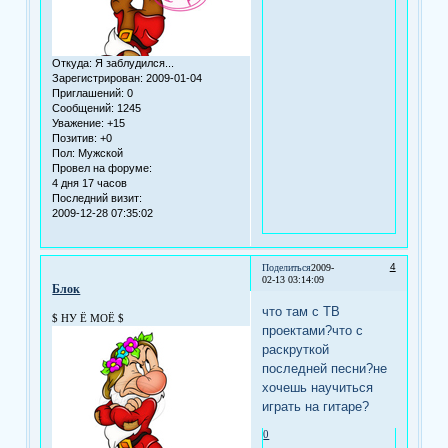
Откуда:
Я заблудился...
Зарегистрирован
: 2009-01-04
Приглашений:
0
Сообщений:
1245
Уважение:
+15
Позитив:
+0
Пол:
Мужской
Провел на форуме:
4 дня 17 часов
Последний визит:
2009-12-28 07:35:02
4
Поделиться
2009-
02-13 03:14:09
Блок
что там с ТВ
$ НУ Ё МОЁ $
проектами?что с
раскруткой
последней песни?не
хочешь научиться
играть на гитаре?
0