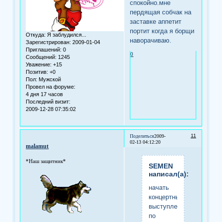
спокойно.мне
пердящая собчак на
заставке аппетит
портит когда я борщи
Откуда:
Я заблудился...
наворачиваю.
Зарегистрирован
: 2009-01-04
Приглашений:
0
0
Сообщений:
1245
Уважение:
+15
Позитив:
+0
Пол:
Мужской
Провел на форуме:
4 дня 17 часов
Последний визит:
2009-12-28 07:35:02
11
Поделиться
2009-
02-13 04:12:20
malamut
*Наш защитник*
SEMEN
написал(а):
начать
концертные
выступления
по