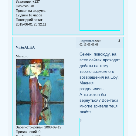
Уважение:
+137
Позитив:
+0
Провел на форуме:
12 дней 16 часов
Последний визит:
2015-06-01 23:32:11
2
Поделиться
2009-
02-13 03:03:09
VirtuALKA
Семён, повсюду, на
Магистр
всех сайтах проходят
дебаты на тему
твоего возможного
возвращения на шоу.
Мнения
разделились...
А ты хотел бы
вернуться? Всё-таки
многие зрители тебя
любят...
0
Зарегистрирован
: 2008-09-19
Приглашений:
0