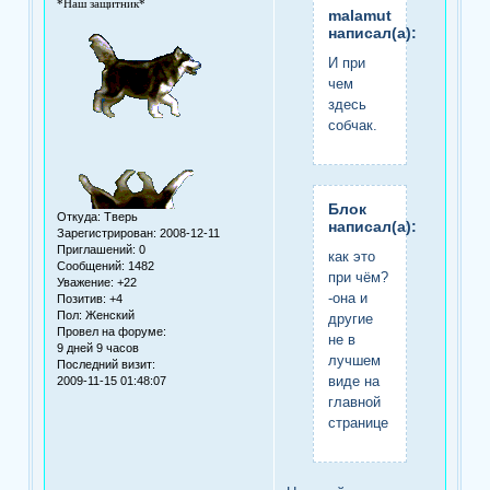
*Наш защитник*
malamut
написал(а):
И при
чем
здесь
собчак.
Блок
Откуда:
Тверь
написал(а):
Зарегистрирован
: 2008-12-11
Приглашений:
0
как это
Сообщений:
1482
при чём?
Уважение:
+22
-она и
Позитив:
+4
Пол:
Женский
другие
Провел на форуме:
не в
9 дней 9 часов
лучшем
Последний визит:
виде на
2009-11-15 01:48:07
главной
странице