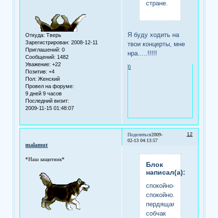
стране.
Я буду ходить на
Откуда:
Тверь
Зарегистрирован
: 2008-12-11
твои концерты, мне
Приглашений:
0
нра.....!!!!!
Сообщений:
1482
Уважение:
+22
0
Позитив:
+4
Пол:
Женский
Провел на форуме:
9 дней 9 часов
Последний визит:
2009-11-15 01:48:07
12
Поделиться
2009-
02-13 04:13:57
malamut
*Наш защитник*
Блок
написал(а):
спокойно-
спокойно.мне
пердящая
собчак