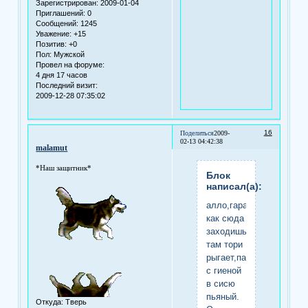
Зарегистрирован
: 2009-01-04
Приглашений:
0
Сообщений:
1245
Уважение:
+15
Позитив:
+0
Пол:
Мужской
Провел на форуме:
4 дня 17 часов
Последний визит:
2009-12-28 07:35:02
16
Поделиться
2009-
02-13 04:42:38
malamut
*Наш защитник*
Блок
написал(а):
алло,гараж.ты
как сюда
заходишь?
там тори
рыгает,палыч
с гиеной
в сисю
пьяный.
Откуда:
Тверь