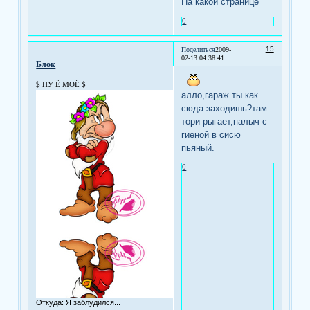
На какой странице
0
15
Поделиться
2009-
02-13 04:38:41
Блок
$ НУ Ё МОЁ $
алло,гараж.ты как
сюда заходишь?там
тори рыгает,палыч с
гиеной в сисю
пьяный.
0
Откуда:
Я заблудился...