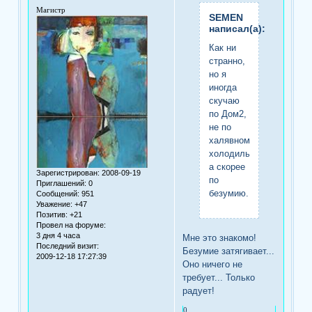
Магистр
SEMEN
написал(а):
Как ни
странно,
но я
иногда
скучаю
по Дом2,
не по
халявному
холодильнику,
а скорее
Зарегистрирован
: 2008-09-19
по
Приглашений:
0
безумию...
Сообщений:
951
Уважение:
+47
Позитив:
+21
Провел на форуме:
3 дня 4 часа
Мне это знакомо!
Последний визит:
Безумие затягивает...
2009-12-18 17:27:39
Оно ничего не
требует... Только
радует!
0