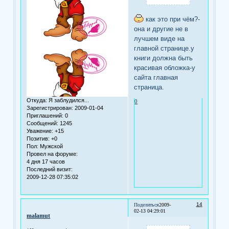
как это при чём?-
она и другие не в
лучшем виде на
главной странице.у
книги должна быть
красивая обложка-у
сайта главная
страница.
Откуда:
Я заблудился...
0
Зарегистрирован
: 2009-01-04
Приглашений:
0
Сообщений:
1245
Уважение:
+15
Позитив:
+0
Пол:
Мужской
Провел на форуме:
4 дня 17 часов
Последний визит:
2009-12-28 07:35:02
14
Поделиться
2009-
02-13 04:29:01
malamut