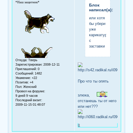
*Наш защитник*
Блок
написал(а):
или хотя
бы убери
уже
карикатуры
с
заставки
Откуда:
Тверь
Зарегистрирован
: 2008-12-11
Приглашений:
0
Сообщений:
1482
Уважение:
+22
Про что ты опять
Позитив:
+4
Пол:
Женский
Провел на форуме:
злюка,
9 дней 9 часов
Последний визит:
отстанешь ты от него
2009-11-15 01:48:07
или нет???
0