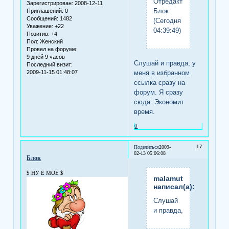
Отредактировано
Зарегистрирован
: 2008-12-11
Блок
Приглашений:
0
Сообщений:
1482
(Сегодня
Уважение:
+22
04:39:49)
Позитив:
+4
Пол:
Женский
Провел на форуме:
9 дней 9 часов
Слушай и правда, у
Последний визит:
меня в избранном
2009-11-15 01:48:07
ссылка сразу на
форум. Я сразу
сюда. Экономит
время.
0
17
Поделиться
2009-
02-13 05:06:08
Блок
$ НУ Ё МОЁ $
malamut
написал(а):
Слушай
и правда,