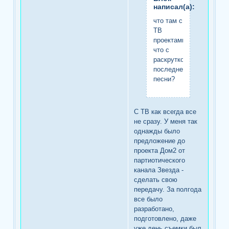
написал(а):
что там с
ТВ
проектами?
что с
раскруткой
последней
песни?
С ТВ как всегда все
не сразу. У меня так
однажды было
предложение до
проекта Дом2 от
партиотического
канала Звезда -
сделать свою
передачу. За полгода
все было
разработано,
подготовлено, даже
уже день съемки был