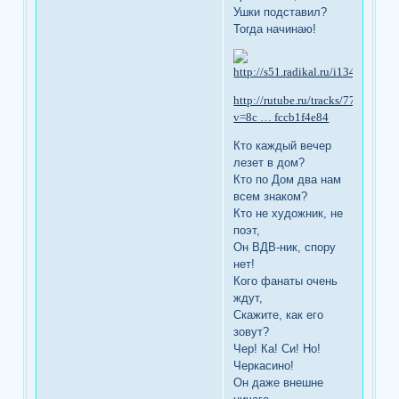
Ушки подставил?
Тогда начинаю!
http://rutube.ru/tracks/77537.htm
v=8c … fccb1f4e84
Кто каждый вечер
лезет в дом?
Кто по Дом два нам
всем знаком?
Кто не художник, не
поэт,
Он ВДВ-ник, спору
нет!
Кого фанаты очень
ждут,
Скажите, как его
зовут?
Чер! Ка! Си! Но!
Черкасино!
Он даже внешне