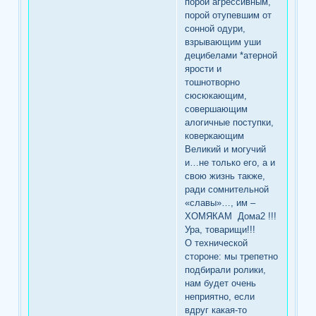
порой агрессивным,
порой отупевшим от
сонной одури,
взрывающим уши
децибелами *атерной
ярости и
тошнотворно
сюсюкающим,
совершающим
алогичные поступки,
коверкающим
Великий и могучий
и…не только его, а и
свою жизнь также,
ради сомнительной
«славы»…, им –
ХОМЯКАМ Дома2 !!!
Ура, товарищи!!!
О технической
стороне: мы трепетно
подбирали ролики,
нам будет очень
неприятно, если
вдруг какая-то