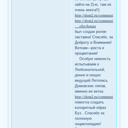
зайти на 2)-ю, там их
очень многа!!)
http://dom2.ru/community/4568
http://dom2.ru/community/users/
… ello/forum
был создан ролик-
заставка! Спасибо, за
Доброту и Внимание!
Веткам—роста и
процветания!
Особую нежность
испытываем к
Любознательной,
денно и нощно
ведущей Летопись
Домовских ляпов,
именно ее ветка
http://dom2.ru/community/4568
помогла создать
колоритный образ
Буз…Спасибо за
полезную
энциклопедию!