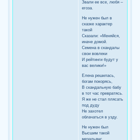
Звали ее все, любя –
егоза.
Не нужен был в
сказке характер
такой
Сказали: «Меняйся,
иначе домой.
Семена в скандалы
свои вовлеки
И рейтинги будут у
вас велики!»
Елена решилась,
богам покорясь,
В скандальную бабу
в тот час превратясь.
Я же не стал плясать
под дуду
Не захотел
облачаться в узду.
Не нужен был
Высшим такой
мезальянс,