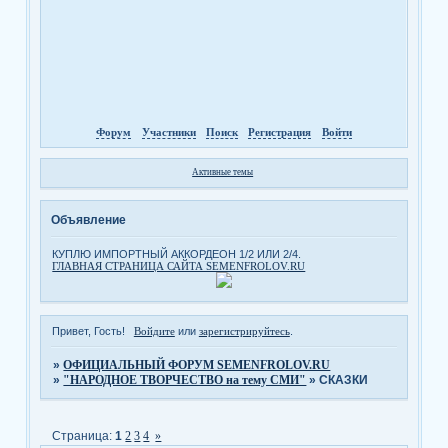
Форум
Участники
Поиск
Регистрация
Войти
Активные темы
Объявление
КУПЛЮ ИМПОРТНЫЙ АККОРДЕОН 1/2 ИЛИ 2/4.
ГЛАВНАЯ СТРАНИЦА САЙТА SEMENFROLOV.RU
Привет, Гость!
Войдите
или
зарегистрируйтесь
.
»
ОФИЦИАЛЬНЫЙ ФОРУМ SEMENFROLOV.RU
»
"НАРОДНОЕ ТВОРЧЕСТВО на тему СМИ"
»
СКАЗКИ
Страница:
1
2
3
4
»