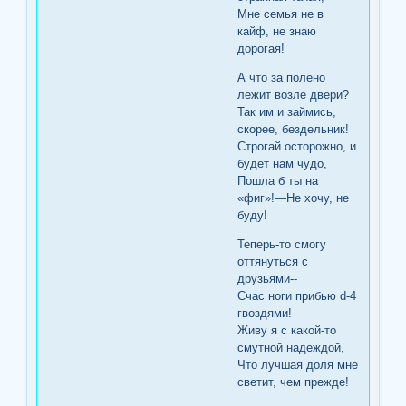
Мне семья не в
кайф, не знаю
дорогая!
А что за полено
лежит возле двери?
Так им и займись,
скорее, бездельник!
Строгай осторожно, и
будет нам чудо,
Пошла б ты на
«фиг»!—Не хочу, не
буду!
Теперь-то смогу
оттянуться с
друзьями--
Счас ноги прибью d-4
гвоздями!
Живу я с какой-то
смутной надеждой,
Что лучшая доля мне
светит, чем прежде!