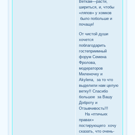
Веткам—расти,
шириться, и, чтобы
«ляпов» у хомков
было побольше и
почаще!
От чистой души
хочется
поблагодарить
гостеприимный
форум Семена
Фролова,
модераторов
Миленочку и
Akylena, за то что
выделили нам целую
ветку!! Спасибо
большое за Вашу
Доброту и
Отзывчивость!!!
На «птичьих
правах»
постирующего хочу
сказать, что очень-