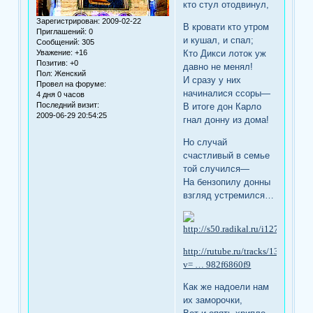
кто стул отодвинул,
Зарегистрирован
: 2009-02-22
В кровати кто утром
Приглашений:
0
и кушал, и спал;
Сообщений:
305
Кто Дикси лоток уж
Уважение:
+16
Позитив:
+0
давно не менял!
Пол:
Женский
И сразу у них
Провел на форуме:
начиналися ссоры—
4 дня 0 часов
Последний визит:
В итоге дон Карло
2009-06-29 20:54:25
гнал донну из дома!
Но случай
счастливый в семье
той случился—
На бензопилу донны
взгляд устремился…
http://rutube.ru/tracks/1344233.h
v= … 982f6860f9
Как же надоели нам
их заморочки,