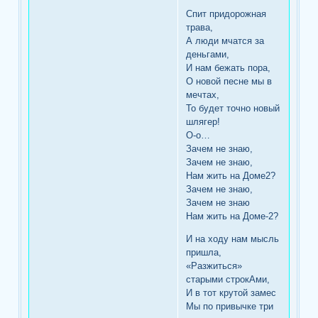
Спит придорожная
трава,
А люди мчатся за
деньгами,
И нам бежать пора,
О новой песне мы в
мечтах,
То будет точно новый
шлягер!
О-о…
Зачем не знаю,
Зачем не знаю,
Нам жить на Доме2?
Зачем не знаю,
Зачем не знаю
Нам жить на Доме-2?
И на ходу нам мысль
пришла,
«Разжиться»
старыми строкАми,
И в тот крутой замес
Мы по привычке три