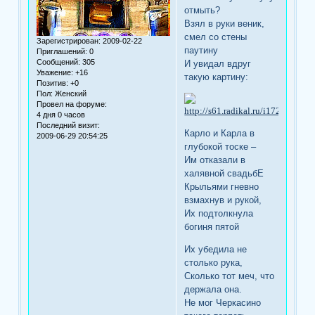
отмыть?
Взял в руки веник,
смел со стены
Зарегистрирован
: 2009-02-22
паутину
Приглашений:
0
Сообщений:
305
И увидал вдруг
Уважение:
+16
такую картину:
Позитив:
+0
Пол:
Женский
Провел на форуме:
4 дня 0 часов
Последний визит:
Карло и Карла в
2009-06-29 20:54:25
глубокой тоске –
Им отказали в
халявной свадьбЕ
Крыльями гневно
взмахнув и рукой,
Их подтолкнула
богиня пятой
Их убедила не
столько рука,
Сколько тот меч, что
держала она.
Не мог Черкасино