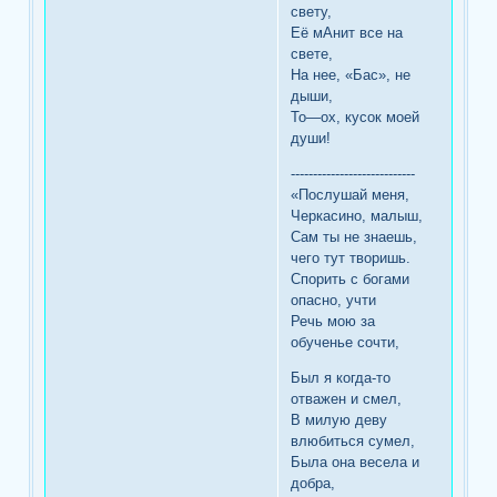
свету,
Её мАнит все на
свете,
На нее, «Бас», не
дыши,
То—ох, кусок моей
души!
----------------------------
«Послушай меня,
Черкасино, малыш,
Сам ты не знаешь,
чего тут творишь.
Спорить с богами
опасно, учти
Речь мою за
обученье сочти,
Был я когда-то
отважен и смел,
В милую деву
влюбиться сумел,
Была она весела и
добра,