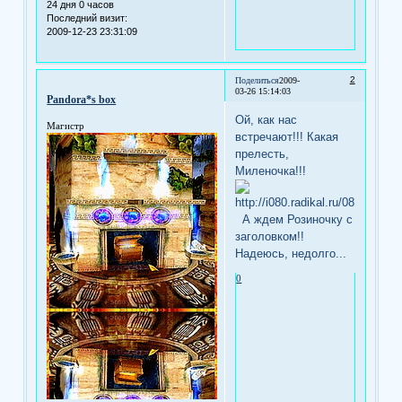
24 дня 0 часов
Последний визит:
2009-12-23 23:31:09
2
Поделиться
2009-
03-26 15:14:03
Pandora*s box
Ой, как нас
Магистр
встречают!!! Какая
прелесть,
Миленочка!!!
А ждем Розиночку с
заголовком!!
Надеюсь, недолго...
0