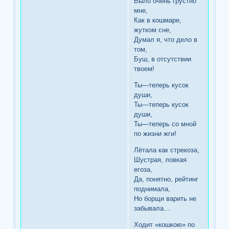
Было очень грустно
мне,
Как в кошмаре,
жутком сне,
Думал я, что дело в
том,
Буш, в отсутствии
твоем!
Ты—теперь кусок
души,
Ты—теперь кусок
души,
Ты—теперь со мной
по жизни жги!
Лётала как стрекоза,
Шустрая, ловкая
егоза,
Да, понятно, рейтинг
поднимала,
Но борщи варить не
забывала…
Ходит «кошкою» по