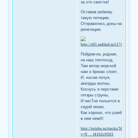
за это свисток!
Оставив ребенку
такую петицию,
Отправились доны на
репетицию.
Пойдем-ка, родная,
на наш теплоход,
Там ветер морской
нам о бризах споет,
И, носом почуя,
аккорды волны,
Коснусь я перстами
гитары струны,
И песТня польется в
седой океан,
Как хорошо, что ушей
в нем немА!
http://rutube.ru/tracks/567452.ht
v=0 … f4162c9503