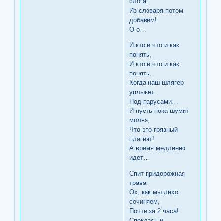
слога,
Из словаря потом
добавим!
О-о…
И кто и что и как
понять,
И кто и что и как
понять,
Когда наш шлягер
уплывет
Под парусами…
И пусть пока шумит
молва,
Что это грязный
плагиат!
А время медленно
идет…
Спит придорожная
трава,
Ох, как мы лихо
сочиняем,
Почти за 2 часа!
Спеклась и