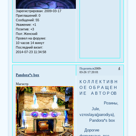
Зарегистрирован
: 2009-03-17
Приглашений:
0
Сообщений:
55
Уважение:
+1
Позитив:
+3
Пол:
Женский
Провел на форуме:
10 часов 14 минут
Последний визит:
2014-07-23 11:34:58
4
Поделиться
2009-
03-26 17:20:01
Pandora*s box
К О Л Л Е К Т И В Н
Магистр
О Е О Б Р А Щ Е Н
И Е А В Т О Р ОВ
Розины,
Jule,
vzroslaya(parodiya),
Pandora*s box
Дорогие
форумчане, все