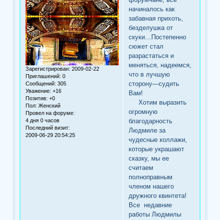
начиналось как
забавная прихоть,
безделушка от
скуки…Постепенно
сюжет стал
разрастаться и
меняться, надеемся,
Зарегистрирован
: 2009-02-22
что в лучшую
Приглашений:
0
сторону—судить
Сообщений:
305
Уважение:
+16
Вам!
Позитив:
+0
Хотим выразить
Пол:
Женский
огромную
Провел на форуме:
благодарность
4 дня 0 часов
Последний визит:
Людмиле за
2009-06-29 20:54:25
чудесные коллажи,
которые украшают
сказку, мы ее
считаем
полноправным
членом нашего
дружного квинтета!
Все недавние
работы Людмилы