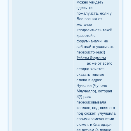
можно увидеть
здесь: (и,
пожалуйста, если у
Вас возникнет
желание
«поделиться» такой
красотой с
форумчанами, не
забывайте указывать
первоисточник!)
Работы Людмилы
Так же от всего
сердца хочется
сказать теплые
слова в адрес
Чучелки (Чучело-
Мяучелло), которая
3(!) раза
перерисовывала
коллаж, подгоняя его
под сюжет, улучшила
своими замечаниями
сюжет, и благодаря
ее веткам (а лучше