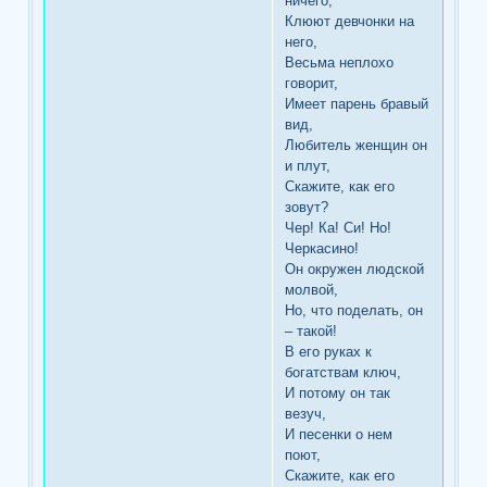
ничего,
Клюют девчонки на
него,
Весьма неплохо
говорит,
Имеет парень бравый
вид,
Любитель женщин он
и плут,
Скажите, как его
зовут?
Чер! Ка! Си! Но!
Черкасино!
Он окружен людской
молвой,
Но, что поделать, он
– такой!
В его руках к
богатствам ключ,
И потому он так
везуч,
И песенки о нем
поют,
Скажите, как его