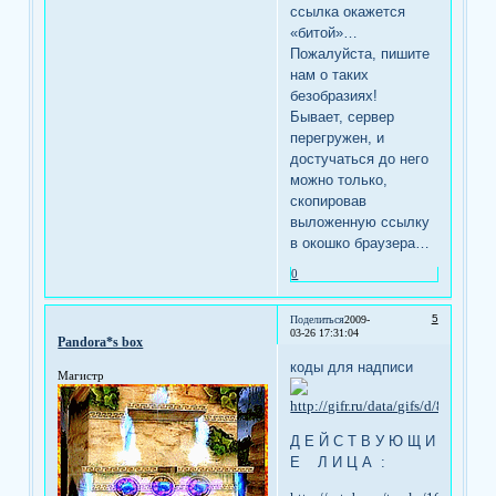
ссылка окажется
«битой»…
Пожалуйста, пишите
нам о таких
безобразиях!
Бывает, сервер
перегружен, и
достучаться до него
можно только,
скопировав
выложенную ссылку
в окошко браузера…
0
5
Поделиться
2009-
03-26 17:31:04
Pandora*s box
коды для надписи
Магистр
Д Е Й С Т В У Ю Щ И
Е Л И Ц А :