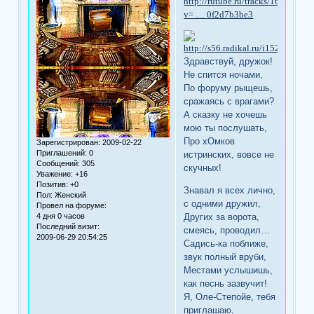
http://rutube.ru/tracks/1684390.h
v= … 0f2d7b3be3
Здравствуй, дружок!
Не спится ночами,
По форуму рыщешь,
сражаясь с врагами?
А сказку не хочешь
мою ты послушать,
Про хОмков
Зарегистрирован
: 2009-02-22
Приглашений:
0
истринских, вовсе не
Сообщений:
305
скучных!
Уважение:
+16
Позитив:
+0
Знавал я всех лично,
Пол:
Женский
с одними дружил,
Провел на форуме:
4 дня 0 часов
Других за ворота,
Последний визит:
смеясь, проводил…
2009-06-29 20:54:25
Садись-ка поближе,
звук полный вруби,
Местами услышишь,
как песнь зазвучит!
Я, Оле-Степойе, тебя
приглашаю,