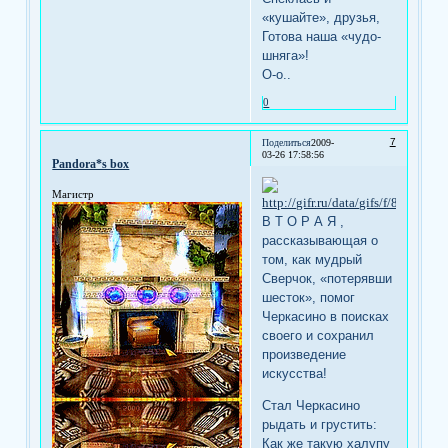
«кушайте», друзья,
Готова наша «чудо-
шняга»!
О-о..
0
7
Поделиться
2009-
03-26 17:58:56
Pandora*s box
Магистр
В Т О Р А Я ,
рассказывающая о
том, как мудрый
Сверчок, «потерявши
шесток», помог
Черкасино в поисках
своего и сохранил
произведение
искусства!
Стал Черкасино
рыдать и грустить:
Как же такую халупу