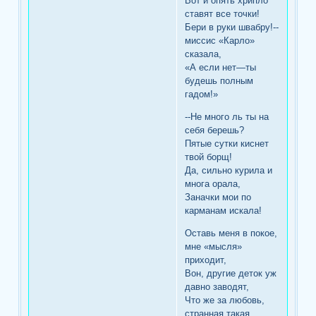
Вот и опять хрипло
ставят все точки!
Бери в руки швабру!--
миссис «Карло»
сказала,
«А если нет—ты
будешь полным
гадом!»
--Не много ль ты на
себя берешь?
Пятые сутки киснет
твой борщ!
Да, сильно курила и
многа орала,
Заначки мои по
карманам искала!
Оставь меня в покое,
мне «мысля»
приходит,
Вон, другие деток уж
давно заводят,
Что же за любовь,
странная такая,