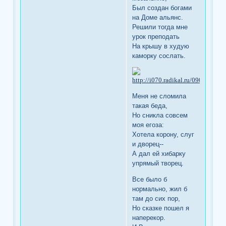
Был создан богами
на Доме альянс.
Решили тогда мне
урок преподать
На крышу в худую
каморку сослать.
Меня не сломила
такая беда,
Но сникла совсем
моя егоза:
Хотела корону, слуг
и дворец--
А дал ей хибарку
упрямый творец.
Все было б
нормально, жил б
там до сих пор,
Но сказке пошел я
наперекор.