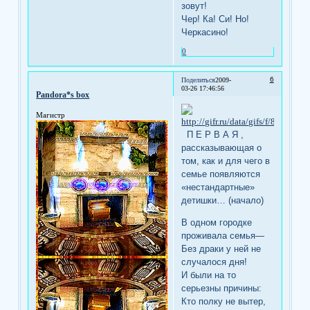
зовут!
Чер! Ка! Си! Но!
Черкасино!
0
6
Поделиться
2009-
03-26 17:46:56
Pandora*s box
Магистр
П Е Р В А Я ,
рассказывающая о
том, как и для чего в
семье появляются
«нестандартные»
детишки… (начало)
В одном городке
проживала семья—
Без драки у ней не
случалося дня!
И были на то
серьезны причины:
Кто полку не вытер,