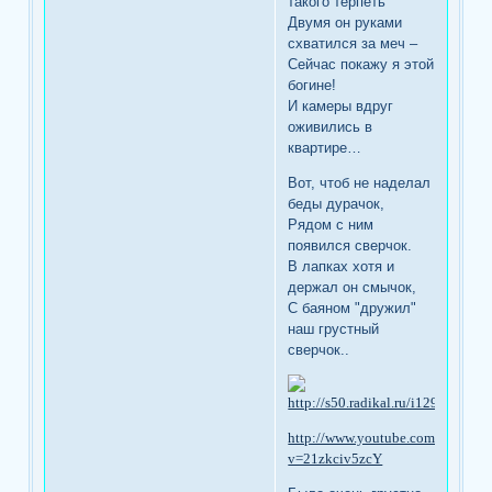
такого терпеть
Двумя он руками
схватился за меч –
Сейчас покажу я этой
богине!
И камеры вдруг
оживились в
квартире…
Вот, чтоб не наделал
беды дурачок,
Рядом с ним
появился сверчок.
В лапках хотя и
держал он смычок,
С баяном "дружил"
наш грустный
сверчок..
http://www.youtube.com/watch?
v=21zkciv5zcY