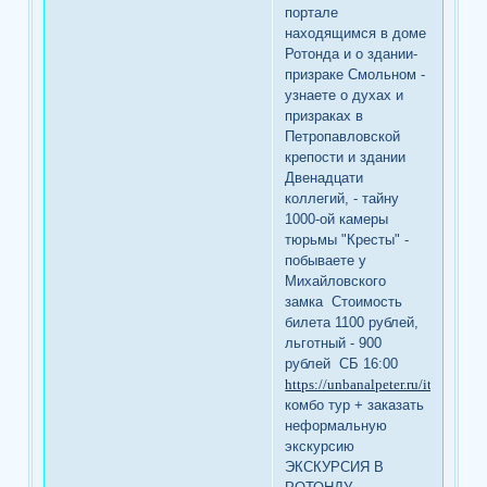
портале
находящимся в доме
Ротонда и о здании-
призраке Смольном -
узнаете о духах и
призраках в
Петропавловской
крепости и здании
Двенадцати
коллегий, - тайну
1000-ой камеры
тюрьмы "Кресты" -
побываете у
Михайловского
замка Стоимость
билета 1100 рублей,
льготный - 900
рублей СБ 16:00
https://unbanalpeter.ru/item/kom
комбо тур + заказать
неформальную
экскурсию
ЭКСКУРСИЯ В