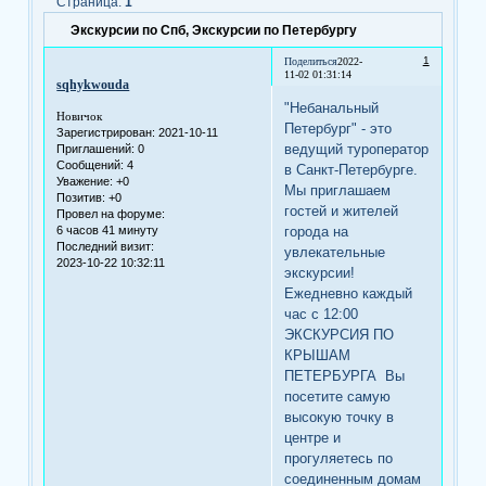
Страница:
1
Экскурсии по Спб, Экскурсии по Петербургу
1
Поделиться
2022-
11-02 01:31:14
sqhykwouda
"Небанальный
Новичок
Петербург" - это
Зарегистрирован
: 2021-10-11
ведущий туроператор
Приглашений:
0
Сообщений:
4
в Санкт-Петербурге.
Уважение:
+0
Мы приглашаем
Позитив:
+0
гостей и жителей
Провел на форуме:
6 часов 41 минуту
города на
Последний визит:
увлекательные
2023-10-22 10:32:11
экскурсии!
Ежедневно каждый
час с 12:00
ЭКСКУРСИЯ ПО
КРЫШАМ
ПЕТЕРБУРГА Вы
посетите самую
высокую точку в
центре и
прогуляетесь по
соединенным домам