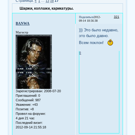
Страница:
«
1
…
15
16
17
Шаржи, коллажи, карикатуры.
321
Поделиться
2012-
09-14 18:56:38
BANWA
))) Это было недавно,
Магистр
это было давно.
Всем поклон!
0
Зарегистрирован
: 2008-07-20
Приглашений:
0
Сообщений:
987
Уважение:
+43
Позитив:
+8
Провел на форуме:
4 дня 21 час
Последний визит:
2012-09-14 21:55:18