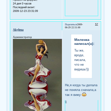
24 дня 0 часов
Последний визит:
2009-12-23 23:31:09
57
Поделиться
2009-
06-29 22:51:00
Akylena
Администратор
Миленка
написал(а):
Ты же,
вроде,
писала,
что не
видишь!)))
Не,я когда ты делала
не поняла сначала,а
так я вижу
0