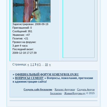
Зарегистрирован
: 2008-09-19
Приглашений:
0
Сообщений:
951
Уважение:
+47
Позитив:
+21
Провел на форуме:
3 дня 4 часа
Последний визит:
2009-12-18 17:27:39
Страница:
«
1
2
3
4
5
…
10
»
»
ОФИЦИАЛЬНЫЙ ФОРУМ SEMENFROLOV.RU
»
ВОПРОСЫ СЕМЕНУ
»
Вопросы, пожелания, претензии
к администрации сайта!
Создать сайт бесплатно
·
Каталог форумов
·
Создать форум
бесплатно
·
ЖивыеФорумы.ру
© 2015