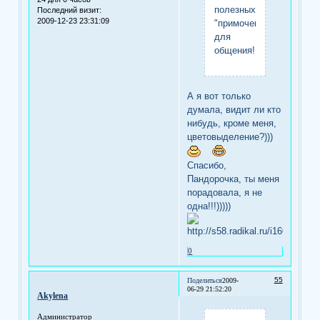
полезных
Последний визит:
2009-12-23 23:31:09
"примочек"
для
общения!
А я вот только
думала, видит ли кто
нибудь, кроме меня,
цветовыделение?)))
Спасибо,
Пандорочка, ты меня
порадовала, я не
одна!!!)))))
0
55
Поделиться
2009-
06-29 21:52:20
Akylena
Администратор