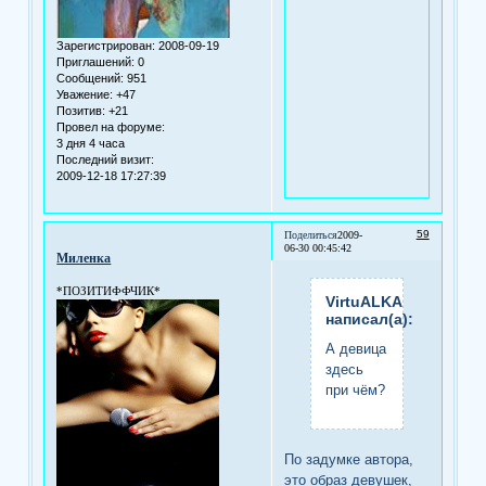
Зарегистрирован
: 2008-09-19
Приглашений:
0
Сообщений:
951
Уважение:
+47
Позитив:
+21
Провел на форуме:
3 дня 4 часа
Последний визит:
2009-12-18 17:27:39
59
Поделиться
2009-
06-30 00:45:42
Миленка
*ПОЗИТИФФЧИК*
VirtuALKA
написал(а):
А девица
здесь
при чём?
По задумке автора,
это образ девушек,