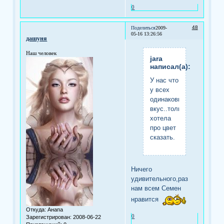
0
48
Поделиться
2009-
05-16 13:26:56
дашуня
Наш человек
jara
написал(а):
У нас что
у всех
одинаковый
вкус..только
хотела
про цвет
сказать.
Ничего
удивительного,раз
нам всем Семен
нравится
Откуда:
Анапа
0
Зарегистрирован
: 2008-06-22