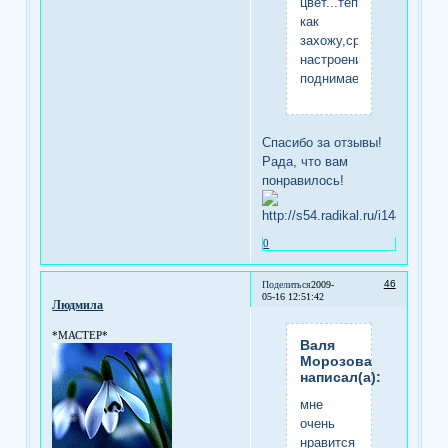
цвет...теперь
как
захожу,сразу
настроение
поднимается...
Спасибо за отзывы!
Рада, что вам
понравилось!
0
46
Поделиться
2009-
05-16 12:51:42
Людмила
*МАСТЕР*
Валя
Морозова
написал(а):
мне
очень
нравится