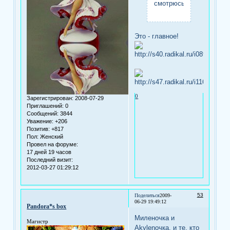
смотрюсь
Это - главное!
0
Зарегистрирован
: 2008-07-29
Приглашений:
0
Сообщений:
3844
Уважение:
+206
Позитив:
+817
Пол:
Женский
Провел на форуме:
17 дней 19 часов
Последний визит:
2012-03-27 01:29:12
53
Поделиться
2009-
06-29 19:49:12
Pandora*s box
Миленочка и
Магистр
Аkylenoчка, и те, кто