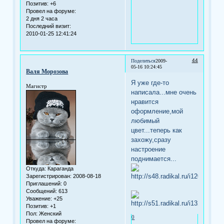
Позитив:
+6
Провел на форуме:
2 дня 2 часа
Последний визит:
2010-01-25 12:41:24
44
Поделиться
2009-
05-16 10:24:45
Валя Морозова
Я уже где-то
Магистр
написала...мне очень
нравится
оформление,мой
любимый
цвет...теперь как
захожу,сразу
настроение
поднимается...
Откуда:
Караганда
Зарегистрирован
: 2008-08-18
Приглашений:
0
Сообщений:
613
Уважение:
+25
Позитив:
+1
Пол:
Женский
0
Провел на форуме: