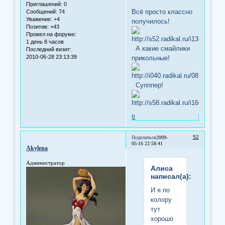
Приглашений:
0
Всё просто классно
Сообщений:
74
Уважение:
+4
получилось!
Позитив:
+43
Провел на форуме:
1 день 8 часов
А какие смайлики
Последний визит:
2010-06-28 23:13:39
прикольные!
Супппер!
0
52
Поделиться
2009-
05-16 22:58:41
Akylena
Администратор
Алиса
написал(а):
И я по
колору
тут
хорошо