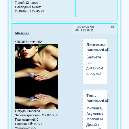
7 дней 12 часов
Последний визит:
2010-02-01 22:45:23
45
Поделиться
2009-
05-16 12:48:22
Миленка
*ПОЗИТИФФЧИК*
Людмила
написал(а):
Балуете
нас
дизайном
форума!
Тень
написал(а):
Миленка,
Откуда:
г.Москва
Акуленка!!
Зарегистрирован
: 2008-10-03
Молодцы!!
Приглашений:
0
Сообщений:
10774
Дизайн
Уважение:
+95