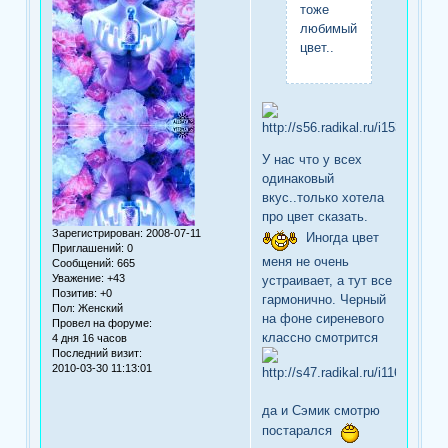
тоже
любимый
цвет..
У нас что у всех
одинаковый
вкус..только хотела
про цвет сказать.
Зарегистрирован
: 2008-07-11
Иногда цвет
Приглашений:
0
меня не очень
Сообщений:
665
Уважение:
+43
устраивает, а тут все
Позитив:
+0
гармонично. Черный
Пол:
Женский
на фоне сиреневого
Провел на форуме:
классно смотрится
4 дня 16 часов
Последний визит:
2010-03-30 11:13:01
да и Сэмик смотрю
постарался