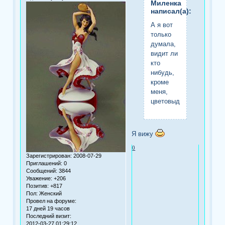
Миленка
написал(а):
А я вот
только
думала,
видит ли
кто
нибудь,
кроме
меня,
цветовыделение?)
Я вижу
0
Зарегистрирован
: 2008-07-29
Приглашений:
0
Сообщений:
3844
Уважение:
+206
Позитив:
+817
Пол:
Женский
Провел на форуме:
17 дней 19 часов
Последний визит:
2012-03-27 01:29:12