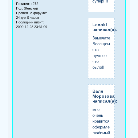
супер!!!!
Позитив:
+272
Пол:
Женский
Провел на форуме:
24 дня 0 часов
Последний визит:
Lenokl
2009-12-23 23:31:09
написал(а):
Замечательно!!!!!
Воопщем
это
лучшее
что
было!!!
Валя
Морозова
написал(а):
мне
очень
нравится
оформление,мой
любимый