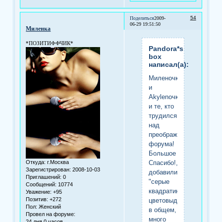
54
Поделиться
2009-
06-29 19:51:50
Миленка
*ПОЗИТИФФЧИК*
Pandora*s
box
написал(а):
Миленочка
и
Аkylenoчка,
и те, кто
трудился
над
преображением
форума!
Большое
Спасибо!,
Откуда:
г.Москва
Зарегистрирован
: 2008-10-03
добавились
Приглашений:
0
"серые
Сообщений:
10774
квадратики",
Уважение:
+95
Позитив:
+272
цветовыделение,
Пол:
Женский
в общем,
Провел на форуме:
много
24 дня 0 часов