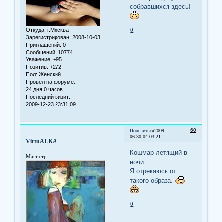
собравшихся здесь!
Откуда:
г.Москва
0
Зарегистрирован
: 2008-10-03
Приглашений:
0
Сообщений:
10774
Уважение:
+95
Позитив:
+272
Пол:
Женский
Провел на форуме:
24 дня 0 часов
Последний визит:
2009-12-23 23:31:09
60
Поделиться
2009-
06-30 04:03:21
VirtuALKA
Кошмар летящий в
Магистр
ночи...
Я отрекаюсь от
такого образа.
0