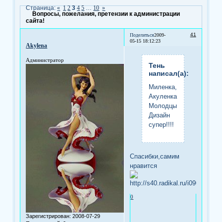
Страница:
«
1
2
3
4
5
…
10
»
Вопросы, пожелания, претензии к администрации
сайта!
41
Поделиться
2009-
05-15 18:12:23
Akylena
Администратор
Тень
написал(а):
Миленка,
Акуленка!!
Молодцы!!
Дизайн
супер!!!!
Спасибки,самим
нравится
0
Зарегистрирован
: 2008-07-29