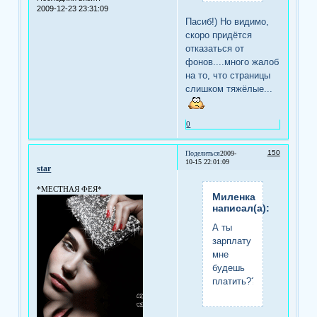
2009-12-23 23:31:09
Пасиб!) Но видимо,
скоро придётся
отказаться от
фонов....много жалоб
на то, что страницы
слишком тяжёлые...
0
150
Поделиться
2009-
10-15 22:01:09
star
*МЕСТНАЯ ФЕЯ*
Миленка
написал(а):
А ты
зарплату
мне
будешь
платить???