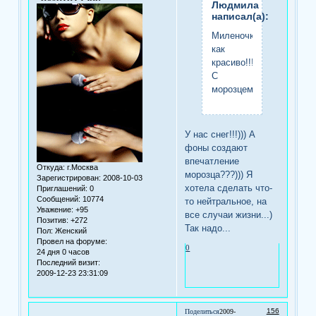
Людмила
написал(а):
Миленочка,
как
красиво!!!
С
морозцем!!!
У нас снег!!!))) А
фоны создают
впечатление
Откуда:
г.Москва
морозца???))) Я
Зарегистрирован
: 2008-10-03
хотела сделать что-
Приглашений:
0
Сообщений:
10774
то нейтральное, на
Уважение:
+95
все случаи жизни...)
Позитив:
+272
Так надо...
Пол:
Женский
Провел на форуме:
0
24 дня 0 часов
Последний визит:
2009-12-23 23:31:09
156
Поделиться
2009-