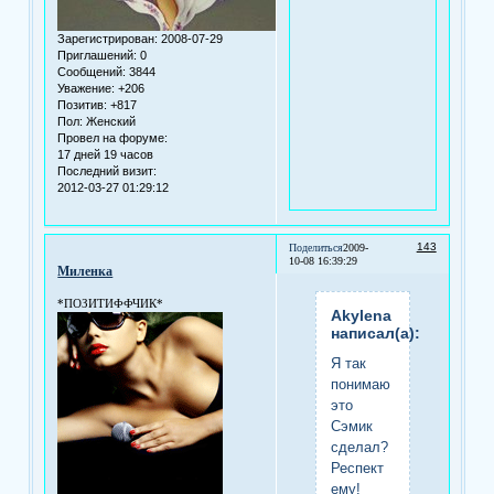
Зарегистрирован
: 2008-07-29
Приглашений:
0
Сообщений:
3844
Уважение:
+206
Позитив:
+817
Пол:
Женский
Провел на форуме:
17 дней 19 часов
Последний визит:
2012-03-27 01:29:12
143
Поделиться
2009-
10-08 16:39:29
Миленка
*ПОЗИТИФФЧИК*
Akylena
написал(а):
Я так
понимаю
это
Сэмик
сделал?
Респект
ему!