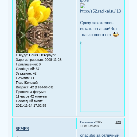
фон!
Сразу захотелось
встать на лыжи!Вот
только снега нет
0
Откуда:
Санкт-Петербург
Зарегистрирован
: 2008-11-28
Приглашений:
0
Сообщений:
57
Уважение:
+2
Позитив:
+1
Пол:
Женский
Возраст:
42
[1984-06-09]
Провел на форуме:
11 часов 42 минуты
Последний визит:
2011-11-14 17:02:55
159
Поделиться
2009-
12-03 13:51:19
SEMEN
спасибо за отличный