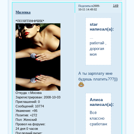
149
Поделиться
2009-
10-15 14:49:02
Миленка
*ПОЗИТИФФЧИК*
star
написал(а):
...
работай ,
дорогая
моя
А ты зарплату мне
будешь платить???)))
Откуда:
г.Москва
Зарегистрирован
: 2008-10-03
Алиса
Приглашений:
0
написал(а):
Сообщений:
10774
Уважение:
+95
Всё
Позитив:
+272
классно
Пол:
Женский
сработано!
Провел на форуме:
24 дня 0 часов
Последний визит: