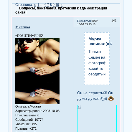
Страница:
«
1
…
6
7
8
9
10
»
Вопросы, пожелания, претензии к администрации
сайта!
141
Поделиться
2009-
10-08 09:23:13
Миленка
*ПОЗИТИФФЧИК*
Мурка
написал(а):
Только
Семен на
фотографии
какой-то
сердитый
Он не сердитый! Он
думы думает!))))
Откуда:
г.Москва
+1
Зарегистрирован
: 2008-10-03
Приглашений:
0
Сообщений:
10774
Уважение:
+95
Позитив:
+272