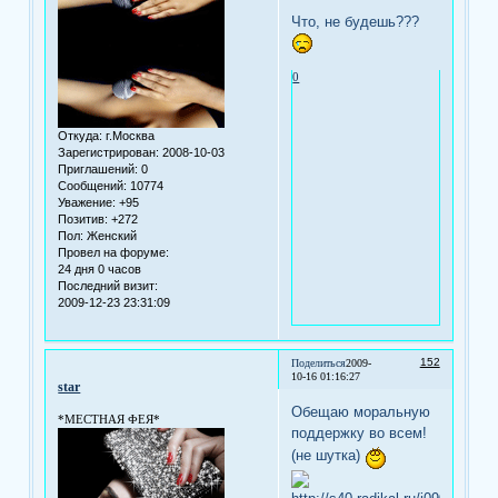
Что, не будешь???
0
Откуда:
г.Москва
Зарегистрирован
: 2008-10-03
Приглашений:
0
Сообщений:
10774
Уважение:
+95
Позитив:
+272
Пол:
Женский
Провел на форуме:
24 дня 0 часов
Последний визит:
2009-12-23 23:31:09
152
Поделиться
2009-
10-16 01:16:27
star
Обещаю моральную
*МЕСТНАЯ ФЕЯ*
поддержку во всем!
(не шутка)