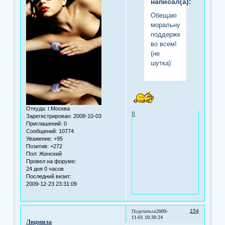
написал(а):
Обещаю
моральную
поддержку
во всем!
(не
шутка)
Откуда:
г.Москва
0
Зарегистрирован
: 2008-10-03
Приглашений:
0
Сообщений:
10774
Уважение:
+95
Позитив:
+272
Пол:
Женский
Провел на форуме:
24 дня 0 часов
Последний визит:
2009-12-23 23:31:09
154
Поделиться
2009-
11-01 10:30:24
Людмила