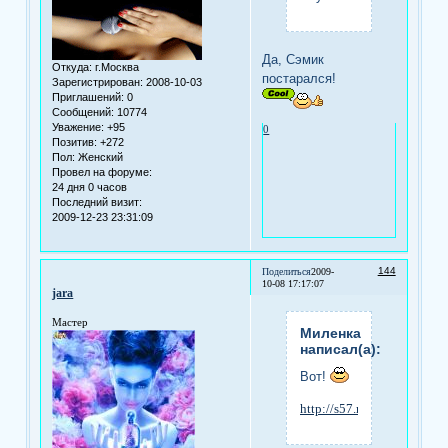
Да, Сэмик
Откуда:
г.Москва
постарался!
Зарегистрирован
: 2008-10-03
Приглашений:
0
Сообщений:
10774
Уважение:
+95
0
Позитив:
+272
Пол:
Женский
Провел на форуме:
24 дня 0 часов
Последний визит:
2009-12-23 23:31:09
144
Поделиться
2009-
10-08 17:17:07
jara
Мастер
Миленка
написал(а):
Вот!
http://s57.radikal.ru/i15