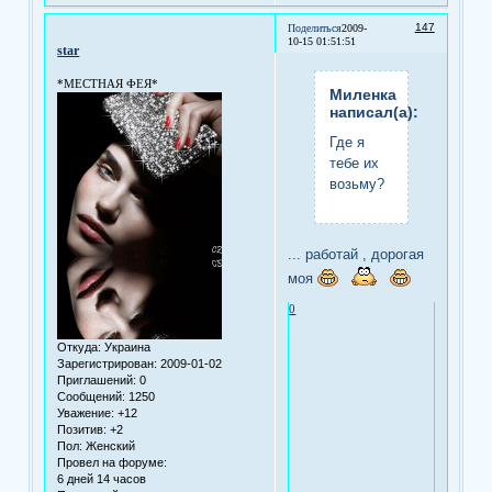
147
Поделиться
2009-
10-15 01:51:51
star
*МЕСТНАЯ ФЕЯ*
Миленка
написал(а):
Где я
тебе их
возьму?
... работай , дорогая
моя
0
Откуда:
Украина
Зарегистрирован
: 2009-01-02
Приглашений:
0
Сообщений:
1250
Уважение:
+12
Позитив:
+2
Пол:
Женский
Провел на форуме:
6 дней 14 часов