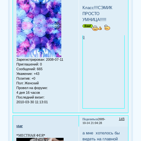
Класс!!!СЭМИК
ПРОСТО
УМНИЦА!!!!!
0
Зарегистрирован
: 2008-07-11
Приглашений:
0
Сообщений:
665
Уважение:
+43
Позитив:
+0
Пол:
Женский
Провел на форуме:
4 дня 16 часов
Последний визит:
2010-03-30 11:13:01
145
Поделиться
2009-
10-14 21:04:28
star
а мне хотелось бы
*МЕСТНАЯ ФЕЯ*
видеть на главной