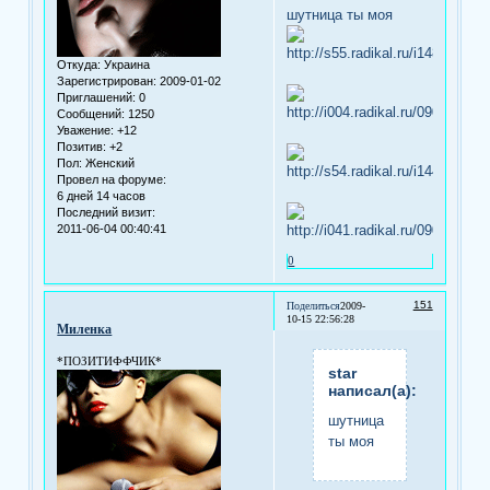
шутница ты моя
Откуда:
Украина
Зарегистрирован
: 2009-01-02
Приглашений:
0
Сообщений:
1250
Уважение:
+12
Позитив:
+2
Пол:
Женский
Провел на форуме:
6 дней 14 часов
Последний визит:
2011-06-04 00:40:41
0
151
Поделиться
2009-
10-15 22:56:28
Миленка
*ПОЗИТИФФЧИК*
star
написал(а):
шутница
ты моя