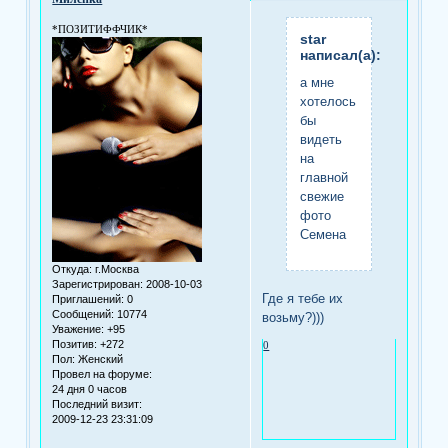
*ПОЗИТИФФЧИК*
star
написал(а):
а мне
хотелось
бы
видеть
на
главной
свежие
фото
Семена
Откуда:
г.Москва
Зарегистрирован
: 2008-10-03
Где я тебе их
Приглашений:
0
Сообщений:
10774
возьму?)))
Уважение:
+95
Позитив:
+272
0
Пол:
Женский
Провел на форуме:
24 дня 0 часов
Последний визит:
2009-12-23 23:31:09