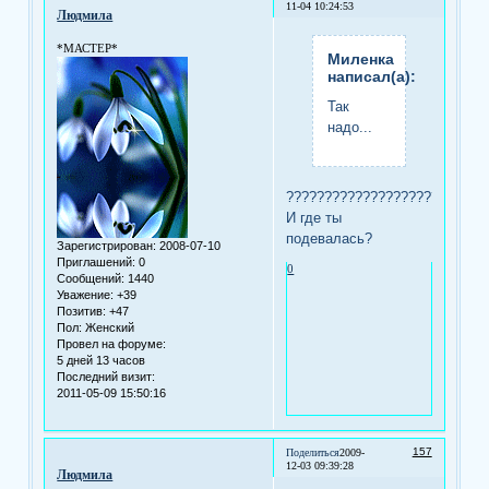
11-04 10:24:53
Людмила
*МАСТЕР*
Миленка
написал(а):
Так
надо...
??????????????????????????
И где ты
подевалась?
Зарегистрирован
: 2008-07-10
Приглашений:
0
0
Сообщений:
1440
Уважение:
+39
Позитив:
+47
Пол:
Женский
Провел на форуме:
5 дней 13 часов
Последний визит:
2011-05-09 15:50:16
157
Поделиться
2009-
12-03 09:39:28
Людмила