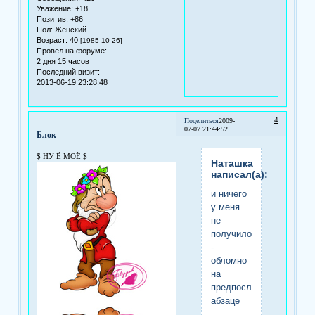
Уважение:
+18
Позитив:
+86
Пол:
Женский
Возраст:
40
[1985-10-26]
Провел на форуме:
2 дня 15 часов
Последний визит:
2013-06-19 23:28:48
4
Поделиться
2009-
07-07 21:44:52
Блок
$ НУ Ё МОЁ $
Наташка
написал(а):
и ничего
у меня
не
получилось
-
обломно
на
предпоследнем
абзаце