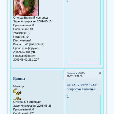
0
Откуда:
Великий Новгород
Зарегистрирован
: 2009-05-13
Приглашений:
0
Сообщений:
13
Уважение:
+0
Позитив:
+0
Пол:
Женский
Возраст:
43
[1982-09-19]
Провел на форуме:
2 часа 52 минуты
Последний визит:
2009-08-02 23:10:07
3
Поделиться
2009-
07-07 19:37:00
Иришка
да уж, у меня тоже,
Магистр
попробуй запомни!
0
Откуда:
С-Петербург
Зарегистрирован
: 2008-06-25
Приглашений:
0
Сообщений:
420