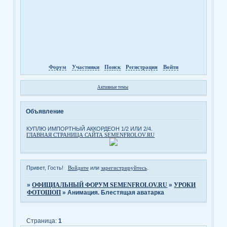
Форум
Участники
Поиск
Регистрация
Войти
Активные темы
Объявление
КУПЛЮ ИМПОРТНЫЙ АККОРДЕОН 1/2 ИЛИ 2/4.
ГЛАВНАЯ СТРАНИЦА САЙТА SEMENFROLOV.RU
Привет, Гость!
Войдите
или
зарегистрируйтесь
.
»
ОФИЦИАЛЬНЫЙ ФОРУМ SEMENFROLOV.RU
»
УРОКИ
ФОТОШОП
»
Анимация. Блестящая аватарка
Страница:
1