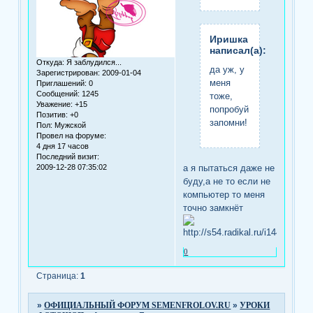
Иришка
написал(а):
Откуда:
Я заблудился...
да уж, у
Зарегистрирован
: 2009-01-04
меня
Приглашений:
0
Сообщений:
1245
тоже,
Уважение:
+15
попробуй
Позитив:
+0
запомни!
Пол:
Мужской
Провел на форуме:
4 дня 17 часов
Последний визит:
а я пытаться даже не
2009-12-28 07:35:02
буду,а не то если не
компьютер то меня
точно замкнёт
0
Страница:
1
»
ОФИЦИАЛЬНЫЙ ФОРУМ SEMENFROLOV.RU
»
УРОКИ