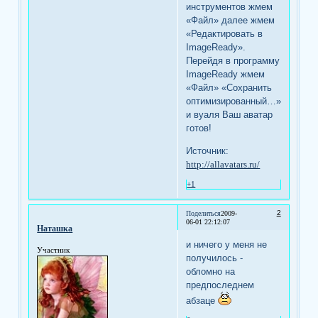
инструментов жмем
«Файл» далее жмем
«Редактировать в
ImageReady».
Перейдя в программу
ImageReady жмем
«Файл» «Сохранить
оптимизированный…»
и вуаля Ваш аватар
готов!
Источник:
http://allavatars.ru/
+1
2
Поделиться
2009-
06-01 22:12:07
Наташка
и ничего у меня не
Участник
получилось -
обломно на
предпоследнем
абзаце