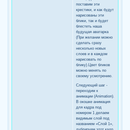
поставим эти
крестики, и как будут
нарисованы эти
блики, так и будет
блестеть наша
будущая аватарка
(При желании можно
сделать сразу
несколько новых
слоев и в каждом
нарисовать по
блику).Цвет бликов
можно менять по
своему усмотрению.
Следующий шаг -
переходим к
анимации (Animation).
В окошке анимация
для кадра под
номером 1 делаем
видимым слой под
названием «Слой 1»,
дублируем этот кадр