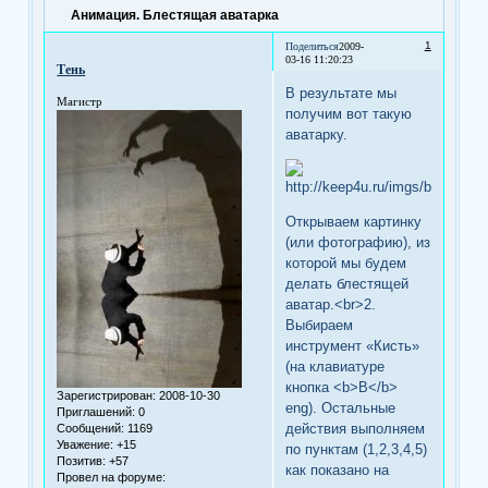
Анимация. Блестящая аватарка
1
Поделиться
2009-
03-16 11:20:23
Тень
В результате мы
Магистр
получим вот такую
аватарку.
Открываем картинку
(или фотографию), из
которой мы будем
делать блестящей
аватар.<br>2.
Выбираем
инструмент «Кисть»
(на клавиатуре
кнопка <b>B</b>
Зарегистрирован
: 2008-10-30
eng). Остальные
Приглашений:
0
действия выполняем
Сообщений:
1169
Уважение:
+15
по пунктам (1,2,3,4,5)
Позитив:
+57
как показано на
Провел на форуме: