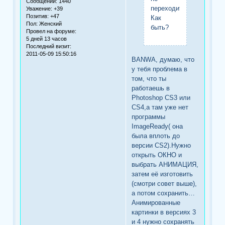
Сообщений:
1440
переходит.
Уважение:
+39
Позитив:
+47
Как
Пол:
Женский
быть?
Провел на форуме:
5 дней 13 часов
Последний визит:
2011-05-09 15:50:16
BANWA, думаю, что
у тебя проблема в
том, что ты
работаешь в
Photoshop CS3 или
CS4,а там уже нет
программы
ImageReady( она
была вплоть до
версии CS2).Нужно
открыть ОКНО и
выбрать АНИМАЦИЯ,
затем её изготовить
(смотри совет выше),
а потом сохранить…
Анимированные
картинки в версиях 3
и 4 нужно сохранять