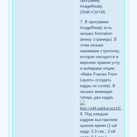
программу
ImageReady.
(Shift+Ctrl+M)
7. В программе
ImageReady есть
окошко Animation
(внизу страницы). В
этом окошке
нажимаем стрелочку,
которая находится в
верхнем правом углу
и выбираем опцию
«Make Frames From
Layers» (создать
кадры из слоёв). В
окошке анимации
теперь два кадра.
8. Под каждым
кадром выставляем
нужное время (1-ый
кадр: 2-3 сек.; 2-ой