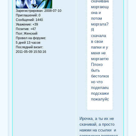
скачивания
моргающей,
Зарегистрирован
: 2008-07-10
она и
Приглашений:
0
потом
Сообщений:
1440
моргала?
Уважение:
+39
Позитив:
+47
Я
Пол:
Женский
скачала
Провел на форуме:
в свои
5 дней 13 часов
папки и у
Последний визит:
2011-05-09 15:50:16
меня не
моргаетю
Плохо
быть
бестолковой,
но что
поделаешь,
подскажи
пожалуйста.
Ирочка, а ты их не
скачивай, а просто
нажми на ссылки и
картиночки появятся