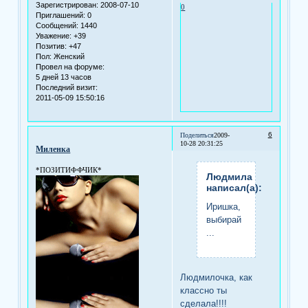
Зарегистрирован
: 2008-07-10
0
Приглашений:
0
Сообщений:
1440
Уважение:
+39
Позитив:
+47
Пол:
Женский
Провел на форуме:
5 дней 13 часов
Последний визит:
2011-05-09 15:50:16
6
Поделиться
2009-
10-28 20:31:25
Миленка
*ПОЗИТИФФЧИК*
Людмила
написал(а):
Иришка,
выбирай
...
Людмилочка, как
классно ты
сделала!!!!