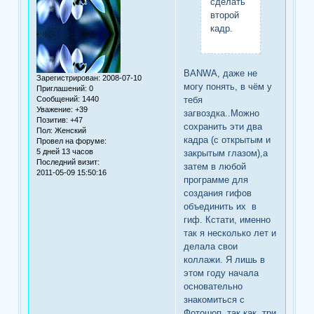
сделать
второй
кадр.
BANWA, даже не
Зарегистрирован
: 2008-07-10
могу понять, в чём у
Приглашений:
0
Сообщений:
1440
тебя
Уважение:
+39
загвоздка..Можно
Позитив:
+47
сохранить эти два
Пол:
Женский
кадра (с открытым и
Провел на форуме:
5 дней 13 часов
закрытым глазом),а
Последний визит:
затем в любой
2011-05-09 15:50:16
программе для
создания гифов
объединить их в
гиф. Кстати, именно
так я несколько лет и
делала свои
коллажи. Я лишь в
этом году начала
основательно
знакомиться с
Фотошоп, так как три