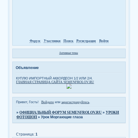
Форум
Участники
Поиск
Регистрация
Войти
Активные темы
Объявление
КУПЛЮ ИМПОРТНЫЙ АККОРДЕОН 1/2 ИЛИ 2/4.
ГЛАВНАЯ СТРАНИЦА САЙТА SEMENFROLOV.RU
Привет, Гость!
Войдите
или
зарегистрируйтесь
.
»
ОФИЦИАЛЬНЫЙ ФОРУМ SEMENFROLOV.RU
»
УРОКИ
ФОТОШОП
»
Урок Моргающие глаза
Страница:
1