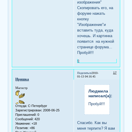
изображения"
Скопировать его, на
форуме нажать
кнопку
"Изображение"и
вставить туда, куда
хочешь. И картинка
появится на нужной
странице форума...
Пробуй!!!
0
17
Поделиться
2010-
01-13 04:16:45
Иришка
Магистр
Людмила
написал(а):
Пробуй!!!
Откуда:
С-Петербург
Зарегистрирован
: 2008-06-25
Приглашений:
0
Сообщений:
420
Спасибо. Как вы
Уважение:
+18
меня терпите? Я вам
Позитив:
+86