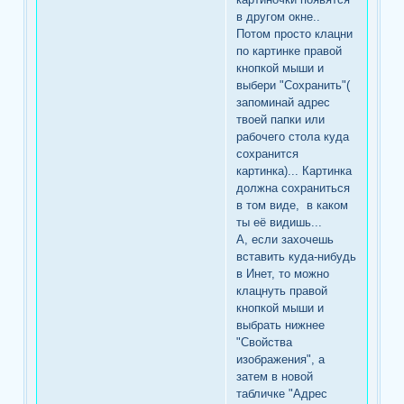
в другом окне..
Потом просто клацни
по картинке правой
кнопкой мыши и
выбери "Сохранить"(
запоминай адрес
твоей папки или
рабочего стола куда
сохранится
картинка)... Картинка
должна сохраниться
в том виде, в каком
ты её видишь...
А, если захочешь
вставить куда-нибудь
в Инет, то можно
клацнуть правой
кнопкой мыши и
выбрать нижнее
"Свойства
изображения", а
затем в новой
табличке "Адрес