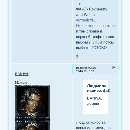
так:
ФАЙЛ- Сохранить
для Web и
устройств..
Откроется новое окно
и там справа в
верхней графе нужно
выбрать GIF, а потом
выбрать ГОТОВО.
0
10
Поделиться
2009-
12-16 15:16:20
BANWA
Магистр
Людмила
написал(а):
BANWA,
думаю
Люд, спасибо за
попытку помочь, но