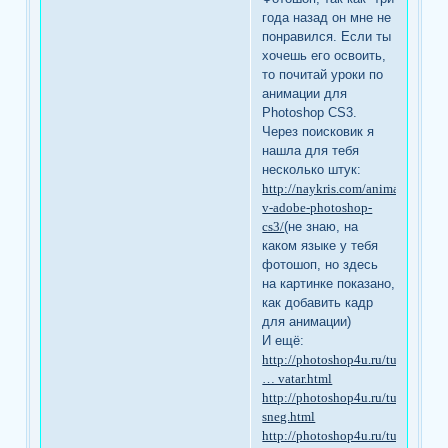
года назад он мне не
понравился. Если ты
хочешь его освоить,
то почитай уроки по
анимации для
Photoshop CS3.
Через поисковик я
нашла для тебя
несколько штук:
http://naykris.com/animaciya-
v-adobe-photoshop-
cs3/
(не знаю, на
каком языке у тебя
фотошоп, но здесь
на картинке показано,
как добавить кадр
для анимации)
И ещё:
http://photoshop4u.ru/tutorials/a
… vatar.html
http://photoshop4u.ru/tutorials/a
sneg.html
http://photoshop4u.ru/tutorials/a