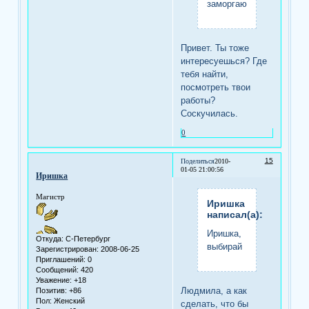
заморгают.
Привет. Ты тоже
интересуешься? Где
тебя найти,
посмотреть твои
работы?
Соскучилась.
0
15
Поделиться
2010-
01-05 21:00:56
Иришка
Магистр
Иришка
написал(а):
Иришка,
Откуда:
С-Петербург
выбирай
Зарегистрирован
: 2008-06-25
Приглашений:
0
Сообщений:
420
Уважение:
+18
Людмила, а как
Позитив:
+86
Пол:
Женский
сделать, что бы