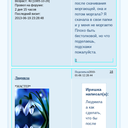
Возраст:
40
[1985-10-26]
после скачивания
Провел на форуме:
моргающей, она и
2 дня 15 часов
Последний визит:
потом моргала? Я
2013-06-19 23:28:48
скачала в свои папки
и у меня не моргаетю
Плохо быть
бестолковой, но что
поделаешь,
подскажи
пожалуйста.
0
16
Поделиться
2010-
01-06 12:28:44
Людмила
*МАСТЕР*
Иришка
написал(а):
Людмила,
а как
сделать,
что бы
после