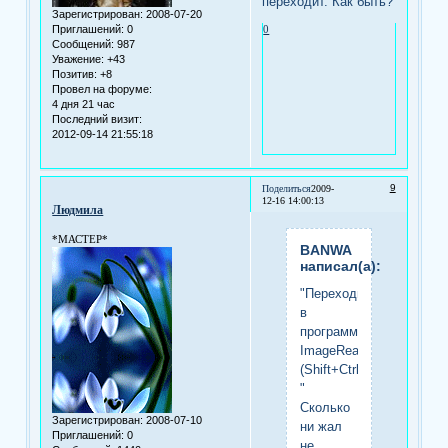
переходит. Как быть?
Зарегистрирован
: 2008-07-20
Приглашений:
0
0
Сообщений:
987
Уважение:
+43
Позитив:
+8
Провел на форуме:
4 дня 21 час
Последний визит:
2012-09-14 21:55:18
9
Поделиться
2009-
12-16 14:00:13
Людмила
*МАСТЕР*
BANWA
написал(а):
"Переходим
в
программу
ImageReady.
(Shift+Ctrl+M)
"
Сколько
Зарегистрирован
: 2008-07-10
ни жал
Приглашений:
0
не