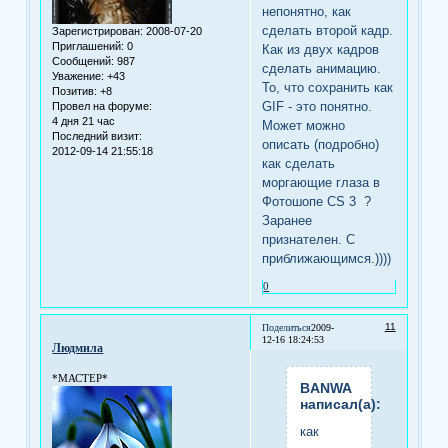
непонятно, как
сделать второй кадр.
Зарегистрирован
: 2008-07-20
Приглашений:
0
Как из двух кадров
Сообщений:
987
сделать анимацию.
Уважение:
+43
То, что сохранить как
Позитив:
+8
GIF - это понятно.
Провел на форуме:
4 дня 21 час
Может можно
Последний визит:
описать (подробно)
2012-09-14 21:55:18
как сделать
моргающие глаза в
Фотошопе CS 3 ?
Заранее
признателен. С
приближающимся.))))
0
11
Поделиться
2009-
12-16 18:24:53
Людмила
*МАСТЕР*
BANWA
написал(а):
как