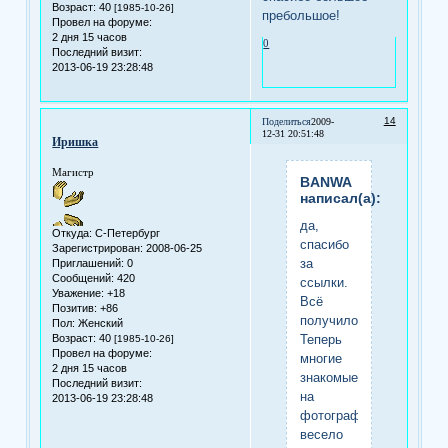
Возраст:
40
[1985-10-26]
пребольшое!
Провел на форуме:
2 дня 15 часов
0
Последний визит:
2013-06-19 23:28:48
14
Поделиться
2009-
12-31 20:51:48
Иришка
Магистр
BANWA
написал(а):
да,
Откуда:
С-Петербург
спасибо
Зарегистрирован
: 2008-06-25
за
Приглашений:
0
Сообщений:
420
ссылки.
Уважение:
+18
Всё
Позитив:
+86
получилось.)))
Пол:
Женский
Возраст:
40
Теперь
[1985-10-26]
Провел на форуме:
многие
2 дня 15 часов
знакомые
Последний визит:
на
2013-06-19 23:28:48
фотографиях
весело