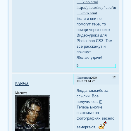
… -kino.html
http://photoshop4u.ru/tutorials/a
… -foto.html
Если и они не
помогут тебе, то
поищи через поиск
Видео-уроки для
Photoshop CS3. Там
всё расскажут и
покажут…
Желаю удачи!
0
12
Поделиться
2009-
12-16 21:04:27
BANWA
Люда, спасибо за
Магистр
ссылки. Всё
получилось.)))
Теперь многие
знакомые на
фотографиях весело
заморгают.