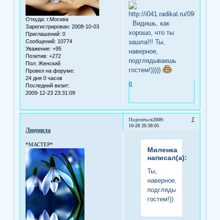
Откуда:
г.Москва
Видишь, как
Зарегистрирован
: 2008-10-03
хорошо, что ты
Приглашений:
0
зашла!!! Ты,
Сообщений:
10774
Уважение:
+95
наверное,
Позитив:
+272
подглядываешь
Пол:
Женский
гостем!)))))
Провел на форуме:
24 дня 0 часов
0
Последний визит:
2009-12-23 23:31:09
7
Поделиться
2009-
10-28 20:38:05
Людмила
*МАСТЕР*
Миленка
написал(а):
Ты,
наверное,
подглядываешь
гостем!))