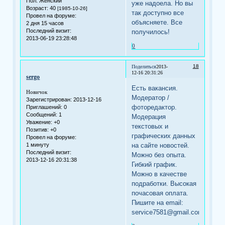
Пол:
Женский
уже надоела. Но вы
Возраст:
40
[1985-10-26]
так доступно все
Провел на форуме:
объясняете. Все
2 дня 15 часов
Последний визит:
получилось!
2013-06-19 23:28:48
0
18
Поделиться
2013-
12-16 20:31:26
sergo
Есть вакансия.
Новичок
Модератор /
Зарегистрирован
: 2013-12-16
фоторедактор.
Приглашений:
0
Сообщений:
1
Модерация
Уважение:
+0
текстовых и
Позитив:
+0
графических данных
Провел на форуме:
1 минуту
на сайте новостей.
Последний визит:
Можно без опыта.
2013-12-16 20:31:38
Гибкий график.
Можно в качестве
подработки. Высокая
почасовая оплата.
Пишите на email:
service7581@gmail.com