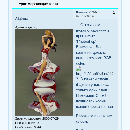
Урок Моргающие глаза
1
Поделиться
2009-
05-02 12:02:35
Akylena
1. Открываем
Администратор
нужную картинку в
программе
“Photoshop”.
Внимание! Все
картинки должны
быть в режиме RGB
color.
2. В панели слоёв
(Layers) у нас пока
только один слой.
Нажимаем Ctrl+J –
появилась копия
нашего первого слоя.
Работаем с верхним
Зарегистрирован
: 2008-07-29
слоем:
Приглашений:
0
Сообщений:
3844