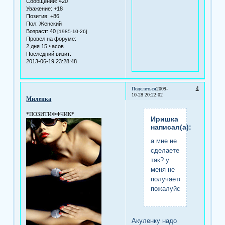
Сообщений:
420
Уважение:
+18
Позитив:
+86
Пол:
Женский
Возраст:
40
[1985-10-26]
Провел на форуме:
2 дня 15 часов
Последний визит:
2013-06-19 23:28:48
4
Поделиться
2009-
10-28 20:22:02
Миленка
*ПОЗИТИФФЧИК*
Иришка
написал(а):
а мне не
сделаете
так? у
меня не
получается.
пожалуйста...........
Акуленку надо