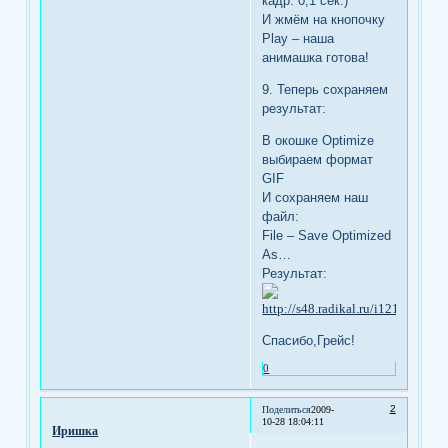
кадр: 0,1 сек.)
И жмём на кнопочку
Play – наша
анимашка готова!
9. Теперь сохраняем
результат:
В окошке Optimize
выбираем формат
GIF
И сохраняем наш
файл:
File – Save Optimized
As…
Результат:
Спасибо,Грейс!
0
2
Поделиться
2009-
10-28 18:04:11
Иришка