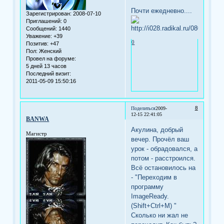
Почти ежедневно....
Зарегистрирован
: 2008-07-10
Приглашений:
0
Сообщений:
1440
Уважение:
+39
0
Позитив:
+47
Пол:
Женский
Провел на форуме:
5 дней 13 часов
Последний визит:
2011-05-09 15:50:16
8
Поделиться
2009-
12-15 22:41:05
BANWA
Акулина, добрый
Магистр
вечер. Прочёл ваш
урок - обрадовался, а
потом - расстроился.
Всё остановилось на
- "Переходим в
программу
ImageReady.
(Shift+Ctrl+M) "
Сколько ни жал не