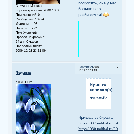
попросить, она у нас
Откуда:
г.Москва
больше всех
Зарегистрирован
: 2008-10-03
разбирается!
Приглашений:
0
Сообщений:
10774
0
Уважение:
+95
Позитив:
+272
Пол:
Женский
Провел на форуме:
24 дня 0 часов
Последний визит:
2009-12-23 23:31:09
5
Поделиться
2009-
10-28 20:28:55
Людмила
*МАСТЕР*
Иришка
написал(а):
пожалуйста.
Иришка, выбирай ...
http://i037.radikal.ru/0910/52/a
http://i080.radikal.ru/0910/12/28