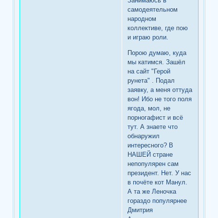
Занимаюсь в
самодеятельном
народном
коллективе, где пою
и играю роли.
Порою думаю, куда
мы катимся. Зашёл
на сайт "Герой
рунета" . Подал
заявку, а меня оттуда
вон! Ибо не того поля
ягода, мол, не
порногафист и всё
тут. А знаете что
обнаружил
интересного? В
НАШЕЙ стране
непопулярен сам
президент. Нет. У нас
в почёте кот Манул.
А та же Леночка
гораздо популярнее
Дмитрия