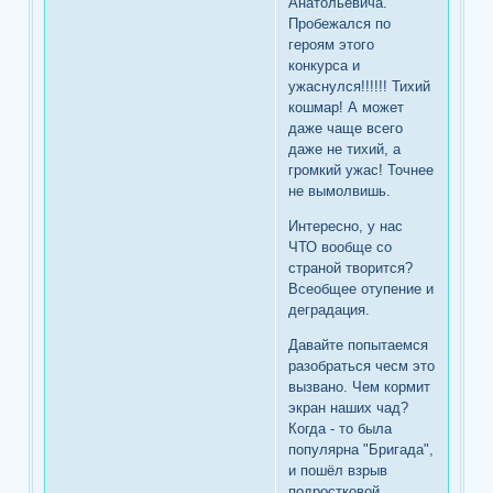
Анатольевича.
Пробежался по
героям этого
конкурса и
ужаснулся!!!!!! Тихий
кошмар! А может
даже чаще всего
даже не тихий, а
громкий ужас! Точнее
не вымолвишь.
Интересно, у нас
ЧТО вообще со
страной творится?
Всеобщее отупение и
деградация.
Давайте попытаемся
разобраться чесм это
вызвано. Чем кормит
экран наших чад?
Когда - то была
популярна "Бригада",
и пошёл взрыв
подростковой