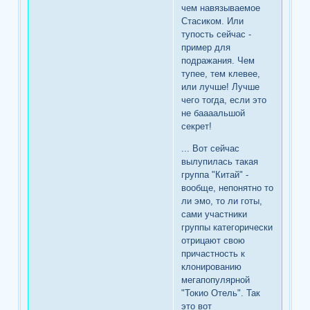
чем навязываемое
Стасиком. Или
тупость сейчас -
пример для
подражания. Чем
тупее, тем клевее,
или лучше! Лучше
чего тогда, если это
не баааальшой
секрет!
... Вот сейчас
вылупилась такая
группа "Китай" -
вообще, непонятно то
ли эмо, то ли готы,
сами участники
группы категорически
отрицают свою
причастность к
клонированию
мегапопулярной
"Токио Отель". Так
это вот