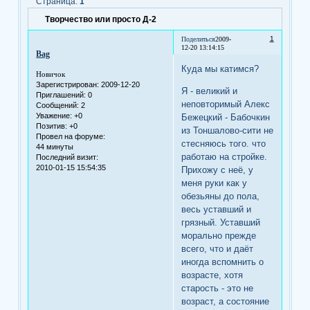
Страница:
1
Творчество или просто Д-2
1
Поделиться
2009-
12-20 13:14:15
Bag
Куда мы катимся?
Новичок
Зарегистрирован
: 2009-12-20
Я - великий и
Приглашений:
0
неповторимый Алекс
Сообщений:
2
Уважение:
+0
Бежецкий - Бабочкин
Позитив:
+0
из Тоншалово-сити не
Провел на форуме:
стесняюсь того. что
44 минуты
работаю на стройке.
Последний визит:
2010-01-15 15:54:35
Прихожу с неё, у
меня руки как у
обезьяны до пола,
весь уставший и
грязный. Уставший
морально прежде
всего, что и даёт
иногда вспомнить о
возрасте, хотя
старость - это не
возраст, а состояние