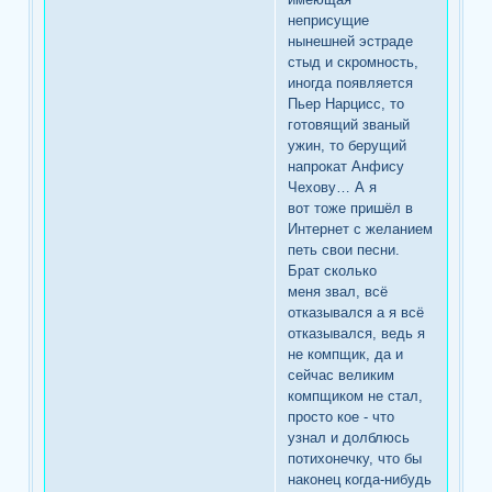
неприсущие
нынешней эстраде
стыд и скромность,
иногда появляется
Пьер Нарцисс, то
готовящий званый
ужин, то берущий
напрокат Анфису
Чехову… А я
вот тоже пришёл в
Интернет с желанием
петь свои песни.
Брат сколько
меня звал, всё
отказывался а я всё
отказывался, ведь я
не компщик, да и
сейчас великим
компщиком не стал,
просто кое - что
узнал и долблюсь
потихонечку, что бы
наконец когда-нибудь