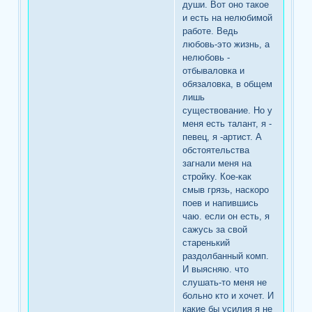
души. Вот оно такое
и есть на нелюбимой
работе. Ведь
любовь-это жизнь, а
нелюбовь -
отбываловка и
обязаловка, в общем
лишь
существование. Но у
меня есть талант, я -
певец, я -артист. А
обстоятельства
загнали меня на
стройку. Кое-как
смыв грязь, наскоро
поев и напившись
чаю. если он есть, я
сажусь за свой
старенький
раздолбанный комп.
И выясняю. что
слушать-то меня не
больно кто и хочет. И
какие бы усилия я не