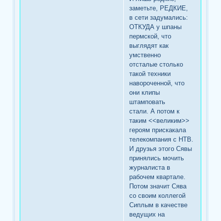
заметьте, РЕДКИЕ,
в сети задумались:
ОТКУДА у шпаны
пермской, что
выглядят как
умственно
отсталые столько
такой техники
навороченной, что
они клипы
штамповать
стали. А потом к
таким <<великим>>
героям прискакала
телекомпания с НТВ.
И друзья этого Сявы
принялись мочить
журналиста в
рабочем квартале.
Потом значит Сява
со своим коллегой
Сиплым в качестве
ведущих на