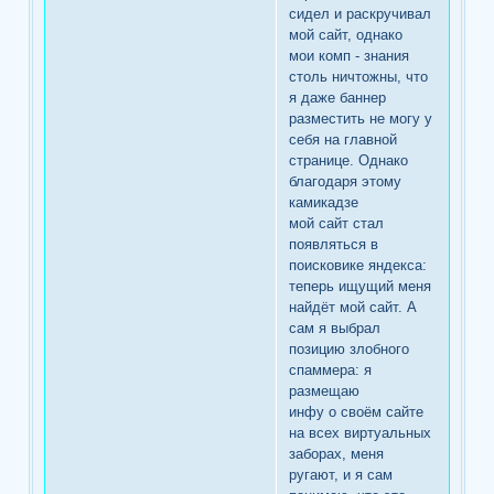
сидел и раскручивал
мой сайт, однако
мои комп - знания
столь ничтожны, что
я даже баннер
разместить не могу у
себя на главной
странице. Однако
благодаря этому
камикадзе
мой сайт стал
появляться в
поисковике яндекса:
теперь ищущий меня
найдёт мой сайт. А
сам я выбрал
позицию злобного
спаммера: я
размещаю
инфу о своём сайте
на всех виртуальных
заборах, меня
ругают, и я сам