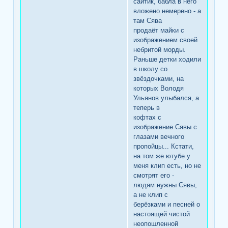
сайтик, бабла в него
вложено немерено - а
там Сява
продаёт майки с
изображением своей
небритой морды.
Раньше детки ходили
в школу со
звёздочками, на
которых Володя
Ульянов улыбался, а
теперь в
кофтах с
изображение Сявы с
глазами вечного
пропойцы... Кстати,
на том же ютубе у
меня клип есть, но не
смотрят его -
людям нужны Сявы,
а не клип с
берёзками и песней о
настоящей чистой
неопошленной