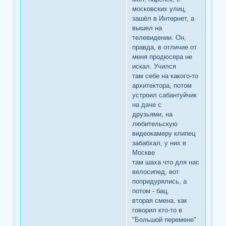
московских улиц,
зашёл в Интернет, а
вышел на
телевидении. Он,
правда, в отличие от
меня продюсера не
искал. Учился
там себе на какого-то
архитектора, потом
устроил сабантуйчик
на даче с
друзьями, на
любительскую
видеокамеру клипец
забабхал, у них в
Москве
там шаха что для нас
велосипед, вот
попридурялись, а
потом - бац,
вторая смена, как
говорил кто-то в
"Большой перемене"