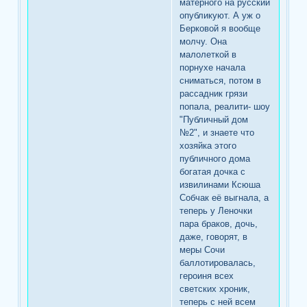
матерного на русский
опубликуют. А уж о
Берковой я вообще
молчу. Она
малолеткой в
порнухе начала
сниматься, потом в
рассадник грязи
попала, реалити- шоу
"Публичный дом
№2", и знаете что
хозяйка этого
публичного дома
богатая дочка с
извилинами Ксюша
Собчак её выгнала, а
теперь у Леночки
пара браков, дочь,
даже, говорят, в
меры Сочи
баллотировалась,
героиня всех
светских хроник,
теперь с ней всем