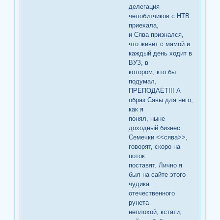
делегация
челобитчиков с НТВ
приехала,
и Сява признался,
что живёт с мамой и
каждый день ходит в
ВУЗ, в
котором, кто бы
подумал,
ПРЕПОДАЁТ!!! А
образ Сявы для него,
как я
понял, ныне
доходный бизнес.
Семечки <<сява>>,
говорят, скоро на
поток
поставят. Лично я
был на сайте этого
чудика
отечественного
рунета -
неплохой, кстати,