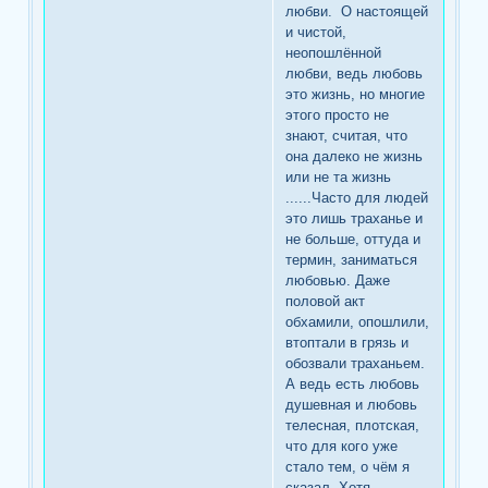
любви. О настоящей
и чистой,
неопошлённой
любви, ведь любовь
это жизнь, но многие
этого просто не
знают, считая, что
она далеко не жизнь
или не та жизнь
......Часто для людей
это лишь траханье и
не больше, оттуда и
термин, заниматься
любовью. Даже
половой акт
обхамили, опошлили,
втоптали в грязь и
обозвали траханьем.
А ведь есть любовь
душевная и любовь
телесная, плотская,
что для кого уже
стало тем, о чём я
сказал. Хотя,