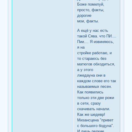
Боже помилуй,
просто, факты,
дорогие
мои, факты.
А ещё у нас есть
такой Сява. что ПИ....
Пии.... Я извиняюсь,
я на
стройке работаю, и
то стараюсь без
матюгов обходиться,
а у этого
лжедауна они в
каждом слове его так
называемых песен.
Как появились
только эти две рожи
в сети, сразу
скачивать начали.
Как же шедевр!
Мизансцена "привет
с большого бодуна".
И лишь редкие,