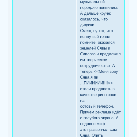
музыкальной
передаче появились.
А дальше круче:
оказалось, что
диджак
Смеш, ну тот, что
волну всё гонял,
помните, оказался
земелей Сявы и
Сиплого и предложил
им творческое
сотрудничество. А
теперь <<Меня зовут
Сява я пи
...ПИИИИИИ!!!!>>
стали продавать в
качестве рингтонов
на
сотовый телефон.
Причём реклама идёт
с голубого экрана. А
недавно миф
этот развенчал сам
Сява. Опять