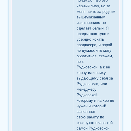
понимаю, что это
чёрный пиар, но за
меня никто за редким
вышеуказанным
исключением не
сделает белый. Я
продолжаю тупо и
усердно искать
продюсера, и порой
не думаю, что могу
обратиться, скажем,
не к
Рудковской. а к её
клону или психу,
выдающему себя за
Рудковскую, или
менеджеру
Рудковской,
которому я на хер не
нужен и который
выполняет
свою работу по
раскрутке пиара той
самой Рудковской