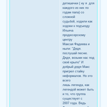
детишечки ( ну я для
каждого из них по
годам папа) со
сложной
судьбой, ходили как
ходоки к подъезду
Ильича
продюсерскому
центру
Максая Фадеева и
ныли: "Дядя.
послушай песню.
Дядя, возьми нас под
своё крыло" И
добрый дядя Макс
пригрел стайку
неформалов. Но это
всего
лишь легенда, как
легендой может быть
и то, что группа
существует с
2007 года. Ведь