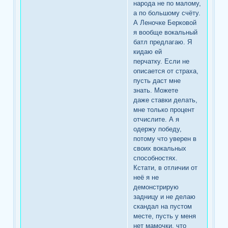
народа не по малому,
а по большому счёту.
А Леночке Берковой
я вообще вокальный
батл предлагаю. Я
кидаю ей
перчатку. Если не
описается от страха,
пусть даст мне
знать. Можете
даже ставки делать,
мне только процент
отчислите. А я
одержу победу,
потому что уверен в
своих вокальных
способностях.
Кстати, в отличии от
неё я не
демонстрирую
задницу и не делаю
скандал на пустом
месте, пусть у меня
нет мамочки. что