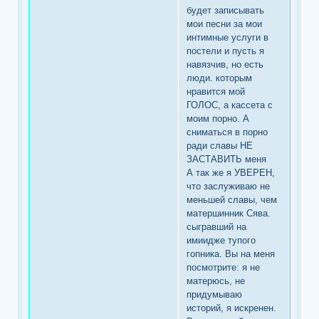
будет записывать
мои песни за мои
интимные услуги в
постели и пусть я
навязчив, но есть
люди. которым
нравится мой
ГОЛОС, а кассета с
моим порно. А
сниматься в порно
ради славы НЕ
ЗАСТАВИТЬ меня
А так же я УВЕРЕН,
что заслуживаю не
меньшей славы, чем
матершинник Сява.
сыгравший на
имиидже тупого
гопника. Вы на меня
посмотрите: я не
матерюсь, не
придумываю
историй, я искренен.