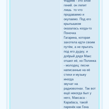
Фадеев - это злой
гений. он лепит
лишь то что
продаваемо и
окупаемо. Под его
крылышком
оказалась когда-то
Поночка
Гагарина, которая
захотела идти своим
путём, а не прыгать
под его дудку, и
добрый дядя Макс
отшил её, но Полинка
- молодец: песни
написанные на её
стихи и музыку
иногда
звучат на
радиоволнах. Так вот
ещё некогда был у
него, Максаса -
Карабаса, такой
паренёк как Гена