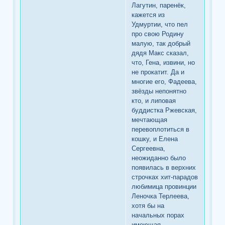
Лагутин, паренёк,
кажется из
Удмуртии, что пел
про свою Родину
малую, так добрый
дядя Макс сказал,
что, Гена, извини, но
не прокатит. Да и
многие его, Фадеева,
звёзды непонятно
кто, и липовая
буддистка Ржевская,
мечтающая
перевоплотиться в
кошку, и Елена
Сергеевна,
неожиданно было
появилась в верхних
строчках хит-парадов
любимица провинции
Леночка Терлеева,
хотя бы на
начальных порах
имеющая