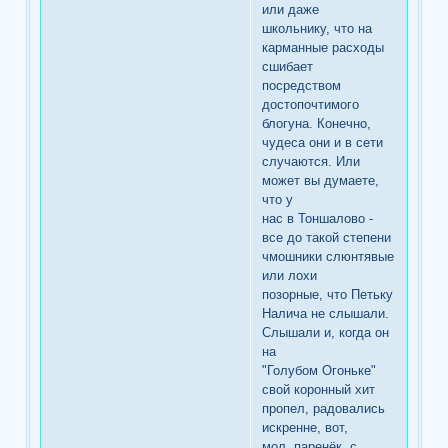
или даже
школьнику, что на
карманные расходы
сшибает
посредством
достопочтимого
блогуна. Конечно,
чудеса они и в сети
случаются. Или
может вы думаете,
что у
нас в Тоншалово -
все до такой степени
чмошники слюнтявые
или лохи
позорные, что Петьку
Налича не слышали.
Слышали и, когда он
на
"Голубом Огоньке"
свой коронный хит
пропел, радовались
искренне, вот,
мол, паренёк, с