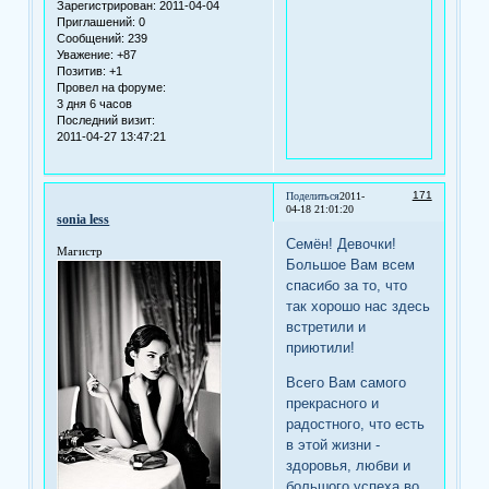
Зарегистрирован
: 2011-04-04
Приглашений:
0
Сообщений:
239
Уважение:
+87
Позитив:
+1
Провел на форуме:
3 дня 6 часов
Последний визит:
2011-04-27 13:47:21
171
Поделиться
2011-
04-18 21:01:20
sonia less
Семён! Девочки!
Магистр
Большое Вам всем
спасибо за то, что
так хорошо нас здесь
встретили и
приютили!
Всего Вам самого
прекрасного и
радостного, что есть
в этой жизни -
здоровья, любви и
большого успеха во