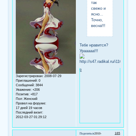
так
свежо и
ясно...
Точно,
весна!!!
Тебе нравится?
Урааааа!!!
0
Зарегистрирован
: 2008-07-29
Приглашений:
0
Сообщений:
3844
Уважение:
+206
Позитив:
+817
Пол:
Женский
Провел на форуме:
17 дней 19 часов
Последний визит:
2012-03-27 01:29:12
165
Поделиться
2010-