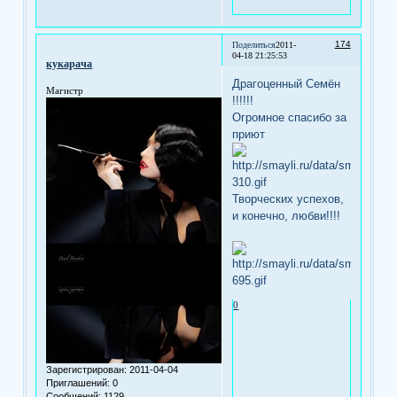
174
Поделиться
2011-
04-18 21:25:53
кукарача
Драгоценный Семён
Магистр
!!!!!!
Огромное спасибо за
приют
Творческих успехов,
и конечно, любви!!!!
0
Зарегистрирован
: 2011-04-04
Приглашений:
0
Сообщений:
1129