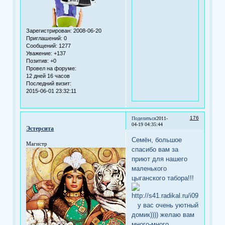
Зарегистрирован
: 2008-06-20
Приглашений:
0
Сообщений:
1277
Уважение:
+137
Позитив:
+0
Провел на форуме:
12 дней 16 часов
Последний визит:
2015-06-01 23:32:11
176
Поделиться
2011-
04-19 04:35:44
Эстерсита
Семён, большое
Магистр
спасибо вам за
приют для нашего
маленького
цыганского табора!!!
у вас очень уютный
домик)))) желаю вам
много-много