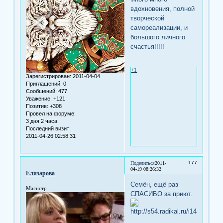
вдохновения, полной
творческой
самореализации, и
большого личного
счастья!!!!!
+1
Зарегистрирован
: 2011-04-04
Приглашений:
0
Сообщений:
477
Уважение:
+121
Позитив:
+308
Провел на форуме:
3 дня 2 часа
Последний визит:
2011-04-26 02:58:31
177
Поделиться
2011-
04-19 08:26:32
Елизарова
Семён, ещё раз
Магистр
СПАСИБО за приют.