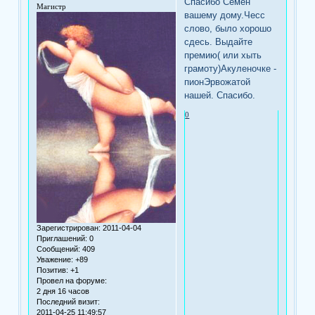
Спасибо Семен
Магистр
вашему дому.Чесс
слово, было хорошо
сдесь. Выдайте
премию( или хыть
грамоту)Акуленочке -
пионЭрвожатой
нашей. Спасибо.
0
Зарегистрирован
: 2011-04-04
Приглашений:
0
Сообщений:
409
Уважение:
+89
Позитив:
+1
Провел на форуме:
2 дня 16 часов
Последний визит:
2011-04-25 11:49:57