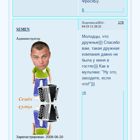
ФросяБу.
0
178
Поделиться
2011-
04-19 11:28:25
SEMEN
Молодцы, что
Администратор
дружные))) Спасибо
вам, такая дружная
компания давно не
была у меня в
гостях))) Как в
мультике: "Ну это,
заходите, если
что!")))
+6
Зарегистрирован
: 2008-06-20