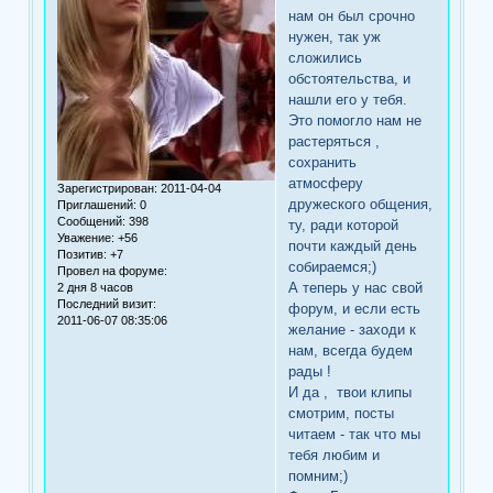
нам он был срочно
нужен, так уж
сложились
обстоятельства, и
нашли его у тебя.
Это помогло нам не
растеряться ,
сохранить
атмосферу
Зарегистрирован
: 2011-04-04
дружеского общения,
Приглашений:
0
Сообщений:
398
ту, ради которой
Уважение:
+56
почти каждый день
Позитив:
+7
собираемся;)
Провел на форуме:
А теперь у нас свой
2 дня 8 часов
Последний визит:
форум, и если есть
2011-06-07 08:35:06
желание - заходи к
нам, всегда будем
рады !
И да , твои клипы
смотрим, посты
читаем - так что мы
тебя любим и
помним;)