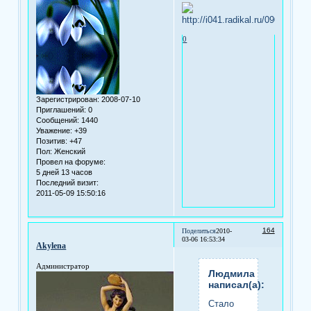
0
Зарегистрирован
: 2008-07-10
Приглашений:
0
Сообщений:
1440
Уважение:
+39
Позитив:
+47
Пол:
Женский
Провел на форуме:
5 дней 13 часов
Последний визит:
2011-05-09 15:50:16
164
Поделиться
2010-
03-06 16:53:34
Akylena
Администратор
Людмила
написал(а):
Стало