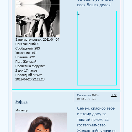
всех Ваших делах!
0
Зарегистрирован
: 2011-04-04
Приглашений:
0
Сообщений:
283
Уважение:
+91
Позитив:
+22
Пол:
Женский
Провел на форуме:
2 дня 17 часов
Последний визит:
2011-04-26 22:11:23
172
Поделиться
2011-
04-18 21:01:53
Эсфирь
Семён, спасибо тебе
Магистр
и этому дому за
теплый прием, за
гостеприимство!
Желаю тебе удачи во