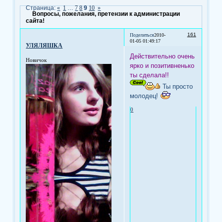
Страница:
«
1
…
7
8
9
10
»
Вопросы, пожелания, претензии к администрации
сайта!
161
Поделиться
2010-
01-05 01:49:17
УЛЯЛЯШКА
Действительно очень
Новичок
ярко и позитивненько
ты сделала!!
Ты просто
молодец!
0