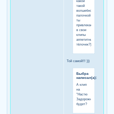
какой
такой
волшебной
палочкой
ты
привлекаешь
в свои
клипы
аппетитных
тёлочек?)
Той самой!!! )))
Быбра
написал(а):
А клип
на
"Настю
Задорожную"
будет?