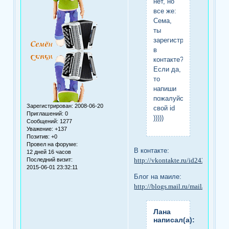
нет, но
все же:
Сема,
ты
зарегистрирован
в
контакте?
Если да,
то
напиши
пожалуйста
Зарегистрирован
: 2008-06-20
свой id
Приглашений:
0
)))))
Сообщений:
1277
Уважение:
+137
Позитив:
+0
Провел на форуме:
В контакте:
12 дней 16 часов
Последний визит:
http://vkontakte.ru/id24312727
2015-06-01 23:32:11
Блог на маиле:
http://blogs.mail.ru/mail/valenok
Лана
написал(а):