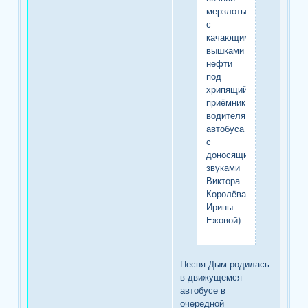
мерзлоты
с
качающимися
вышками
нефти
под
хрипящий
приёмник
водителя
автобуса
с
доносящимися
звуками
Виктора
Королёва(или
Ирины
Ежовой)
Песня Дым родилась
в движущемся
автобусе в
очередной