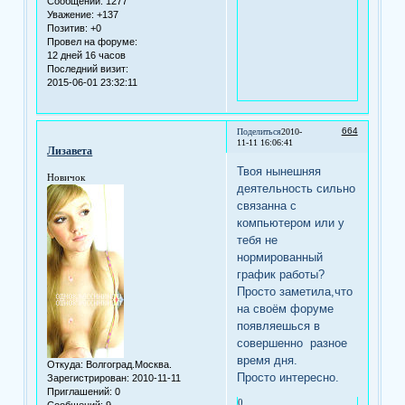
Сообщений:
1277
Уважение:
+137
Позитив:
+0
Провел на форуме:
12 дней 16 часов
Последний визит:
2015-06-01 23:32:11
664
Поделиться
2010-
11-11 16:06:41
Лизавета
Твоя нынешняя
Новичок
деятельность сильно
связанна с
компьютером или у
тебя не
нормированный
график работы?
Просто заметила,что
на своём форуме
появляешься в
совершенно разное
время дня.
Откуда:
Волгоград.Москва.
Просто интересно.
Зарегистрирован
: 2010-11-11
Приглашений:
0
0