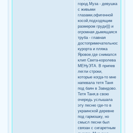
город.Муза - девушка
с живыми
глазами,офигенной
косой,подходящим
размером груди))) и
огромная дымящаяся
труба - главная
достопримечательность
курорта и пляжа
Яровое,где снимался
клип Света-королева
МЕНуЭТА. В припев
легли строки,
которые когда-то мне
напевала тетя Таня
под баян в Завидово.
Тетя Таня,в свою
очередь услышала
эту песню где-то в
украинской деревне
под гармошку, но
смысл песни был
связан с сигаретным