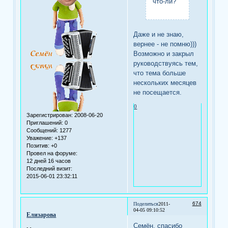
что-ли?
Даже и не знаю,
вернее - не помню)))
Возможно и закрыл
руководствуясь тем,
что тема больше
нескольких месяцев
не посещается.
0
Зарегистрирован
: 2008-06-20
Приглашений:
0
Сообщений:
1277
Уважение:
+137
Позитив:
+0
Провел на форуме:
12 дней 16 часов
Последний визит:
2015-06-01 23:32:11
674
Поделиться
2011-
04-05 09:10:52
Елизарова
Семён, спасибо