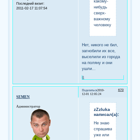
какому-
Последний визит:
нибудь
2011-02-17 11:07:54
сверх-
важному
человеку
Нет, никого не бил,
загнобили их все,
выселили из города
на поляну и они
ушли...
0
670
Поделиться
2010-
12-01 12:05:24
SEMEN
Администратор
zZzluka
написал(а):
Не знаю
спрашивали
уже или