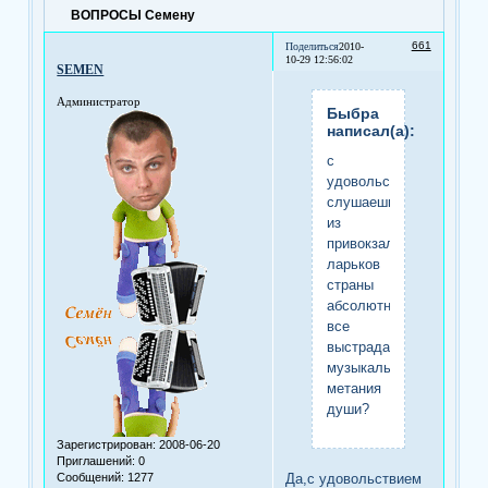
ВОПРОСЫ Семену
661
Поделиться
2010-
10-29 12:56:02
SEMEN
Администратор
Быбра
написал(а):
с
удовольствием
слушаешь
из
привокзальных
ларьков
страны
абсолютно
все
выстраданные
музыкальные
метания
души?
Зарегистрирован
: 2008-06-20
Приглашений:
0
Да,с удовольствием
Сообщений:
1277