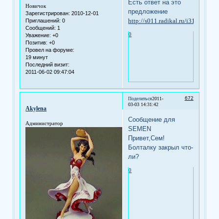
Есть ответ на это
Новичок
предложение
Зарегистрирован
: 2010-12-01
http://s011.radikal.ru/i315/1012
Приглашений:
0
Сообщений:
1
0
Уважение:
+0
Позитив:
+0
Провел на форуме:
19 минут
Последний визит:
2011-06-02 09:47:04
672
Поделиться
2011-
03-03 14:31:42
Akylena
Сообщение для
Администратор
SEMEN
Привет,Сем!
Болталку закрыл что-
ли?
0