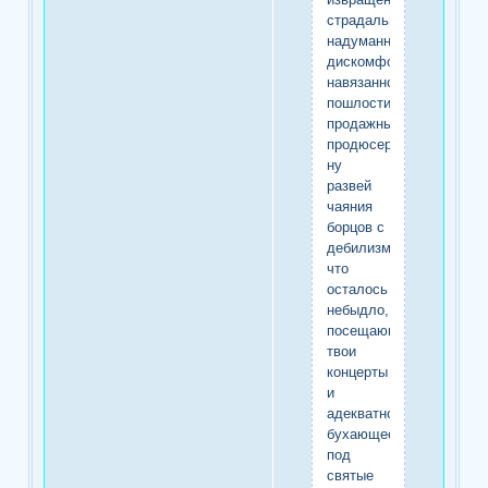
страдальцев
надуманного
дискомфорта
навязанной
пошлости
продажных
продюсеров?!
ну
развей
чаяния
борцов с
дебилизмом,
что
осталось
небыдло,
посещающее
твои
концерты
и
адекватно
бухающее
под
святые