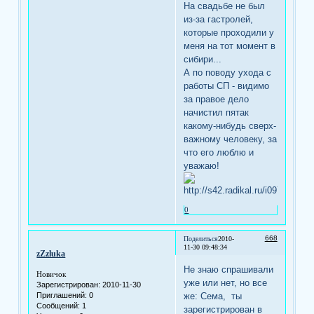
На свадьбе не был
из-за гастролей,
которые проходили у
меня на тот момент в
сибири...
А по поводу ухода с
работы СП - видимо
за правое дело
начистил пятак
какому-нибудь сверх-
важному человеку, за
что его люблю и
уважаю!
0
668
Поделиться
2010-
11-30 09:48:34
zZzluka
Не знаю спрашивали
Новичок
уже или нет, но все
Зарегистрирован
: 2010-11-30
же: Сема, ты
Приглашений:
0
Сообщений:
1
зарегистрирован в