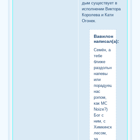
дым существует в
исполнении Виктора
Королева и Кати
Огонек.
Вавилон
написал(а):
Семён, а
тебе
ближе
раздольные
напевы
или
порадуешь
нас
рэпом,
как MC
Noize?)
Бог с
ним, с
Химкинским
лесом,
за