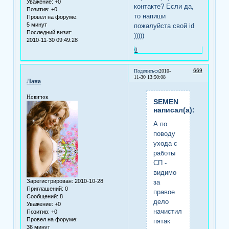
Уважение:
+0
контакте? Если да,
Позитив:
+0
то напиши
Провел на форуме:
5 минут
пожалуйста свой id
Последний визит:
)))))
2010-11-30 09:49:28
0
669
Поделиться
2010-
11-30 13:50:08
Лана
Новичок
SEMEN
написал(а):
А по
поводу
ухода с
работы
СП -
видимо
Зарегистрирован
: 2010-10-28
за
Приглашений:
0
правое
Сообщений:
8
дело
Уважение:
+0
начистил
Позитив:
+0
Провел на форуме:
пятак
36 минут