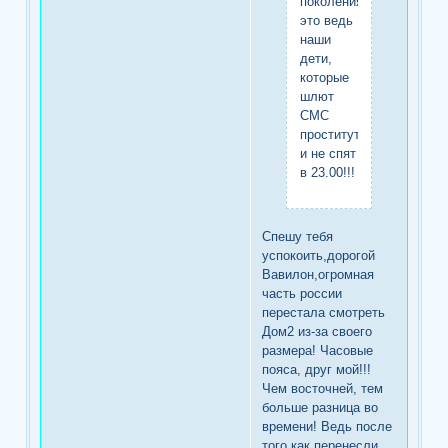
поколения.
это ведь
наши
дети,
которые
шлют
СМС
проституткам
и не спят
в 23.00!!!
Спешу тебя
успокоить,дорогой
Вавилон,огромная
часть россии
перестала смотреть
Дом2 из-за своего
размера! Часовые
пояса, друг мой!!!
Чем восточней, тем
больше разница во
времени! Ведь после
того,как перенесли