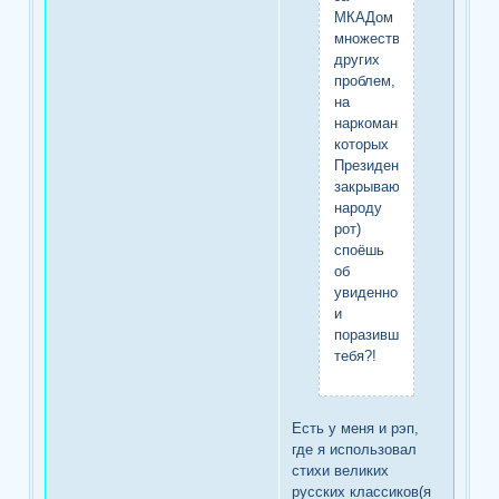
МКАДом
множество
других
проблем,
на
наркоманию
которых
Президенты
закрывают
народу
рот)
споёшь
об
увиденном
и
поразившем
тебя?!
Есть у меня и рэп,
где я использовал
стихи великих
русских классиков(я