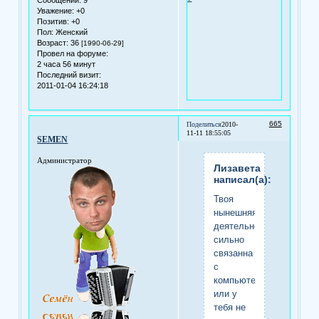
Сообщений:
9
Уважение:
+0
Позитив:
+0
Пол:
Женский
Возраст:
36
[1990-06-29]
Провел на форуме:
2 часа 56 минут
Последний визит:
2011-01-04 16:24:18
665
Поделиться
2010-
11-11 18:55:05
SEMEN
Администратор
Лизавета
написал(а):
Твоя
нынешняя
деятельность
сильно
связанна
с
компьютером
или у
тебя не