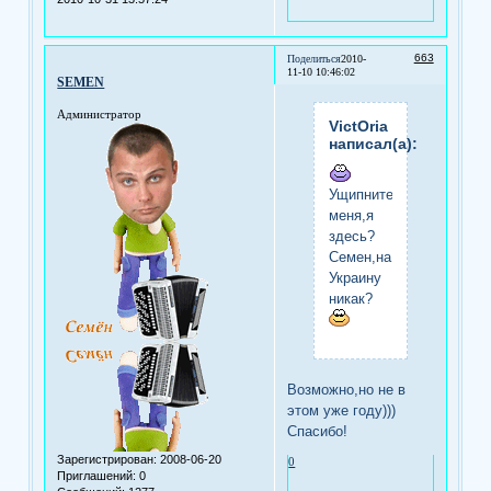
663
Поделиться
2010-
11-10 10:46:02
SEMEN
Администратор
VictOria
написал(а):
Ущипните
меня,я
здесь?
Семен,на
Украину
никак?
Возможно,но не в
этом уже году)))
Спасибо!
Зарегистрирован
: 2008-06-20
0
Приглашений:
0