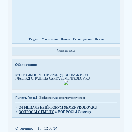
Форум
Участники
Поиск
Регистрация
Войти
Активные темы
Объявление
КУПЛЮ ИМПОРТНЫЙ АККОРДЕОН 1/2 ИЛИ 2/4.
ГЛАВНАЯ СТРАНИЦА САЙТА SEMENFROLOV.RU
Привет, Гость!
Войдите
или
зарегистрируйтесь
.
»
ОФИЦИАЛЬНЫЙ ФОРУМ SEMENFROLOV.RU
»
ВОПРОСЫ СЕМЕНУ
»
ВОПРОСЫ Семену
Страница:
«
1
…
32
33
34