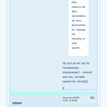
Нет,
никого не
бил,
загнобили
их все,
выселили
из города
на
поляну и
они
ушли...
Ну вот,если так по
телевизору
показывают - значит
жестко, ногами
начистил пятак)))
0
671
Поделиться
2010-
12-01 13:50:01
nefanat