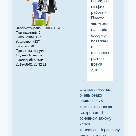
нормированный
график
работы?
Просто
заметила,что
Зарегистрирован
: 2008-06-20
на своём
Приглашений:
0
форуме
Сообщений:
1277
появляешься
Уважение:
+137
Позитив:
+0
в
Провел на форуме:
совершенно
12 дней 16 часов
разное
Последний визит:
время
2015-06-01 23:32:11
дня.
С апреля месяца
очень редко
появляюсь у
компьютера из-за
гастролей. В
основном захожу
через
телефон...Через пару
дней гастроли