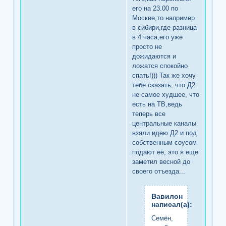
его на 23.00 по
Москве,то например
в сибири,где разница
в 4 часа,его уже
просто не
дожидаются и
ложатся спокойно
спать!))) Так же хочу
тебе сказать, что Д2
не самое худшее, что
есть на ТВ,ведь
теперь все
центральные каналы
взяли идею Д2 и под
собственным соусом
подают её, это я еще
заметил весной до
своего отъезда...
Вавилон
написал(а):
Семён,