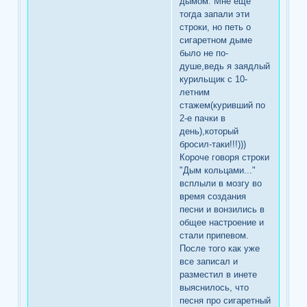
дымом. Мне еще
тогда запали эти
строки, но петь о
сигаретном дыме
было не по-
душе,ведь я заядлый
курильщик с 10-
летним
стажем(куривший по
2-е пачки в
день),который
бросил-таки!!!)))
Короче говоря строки
"Дым кольцами..."
всплыли в мозгу во
время создания
песни и вонзились в
общее настроение и
стали припевом.
После того как уже
все записал и
разместил в инете
выяснилось, что
песня про сигаретный