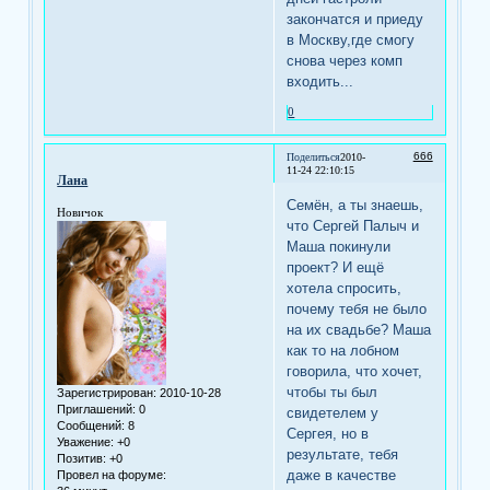
закончатся и приеду
в Москву,где смогу
снова через комп
входить...
0
666
Поделиться
2010-
11-24 22:10:15
Лана
Семён, а ты знаешь,
Новичок
что Сергей Палыч и
Маша покинули
проект? И ещё
хотела спросить,
почему тебя не было
на их свадьбе? Маша
как то на лобном
говорила, что хочет,
чтобы ты был
Зарегистрирован
: 2010-10-28
Приглашений:
0
свидетелем у
Сообщений:
8
Сергея, но в
Уважение:
+0
результате, тебя
Позитив:
+0
даже в качестве
Провел на форуме: