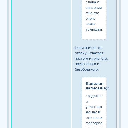
слова о
спасении.
мне это
очень
важно
услышать.
Если важно, то
отвечу - хватает
чистого и грязного,
прекрасного и
безобразного.
Вавилон
написал(а):
создателей
и
участников
Дома2 в
отношении
молодого