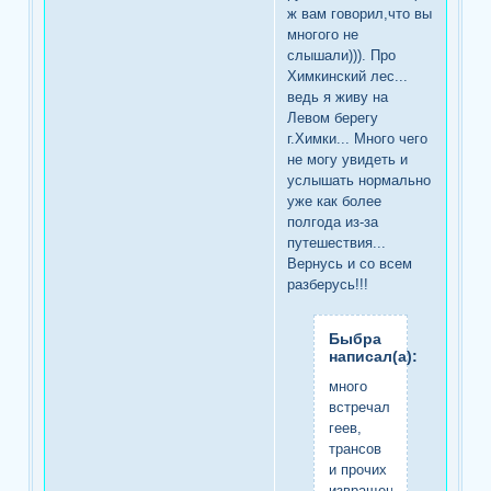
ж вам говорил,что вы
многого не
слышали))). Про
Химкинский лес...
ведь я живу на
Левом берегу
г.Химки... Много чего
не могу увидеть и
услышать нормально
уже как более
полгода из-за
путешествия...
Вернусь и со всем
разберусь!!!
Быбра
написал(а):
много
встречал
геев,
трансов
и прочих
извращенцев,