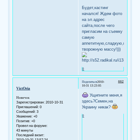
Будет,кастинг
начался! Ждем фото
на эл.адрес
сайта,после чего
пригласим на съемку
самую
аппетитную,сладкую,начинис
творожную массу!)))
0
662
Поделиться
2010-
10-31 13:23:05
VictOria
Ущипните меня,я
Новичок
здесь?Семен,на
Зарегистрирован
: 2010-10-31
Украину никак?
Приглашений:
0
Сообщений:
3
0
Уважение:
+0
Позитив:
+0
Провел на форуме:
43 минуты
Последний визит:
2010-10-31 13:57:24