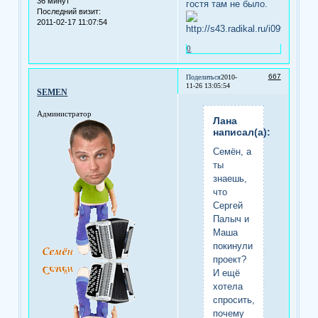
36 минут
гостя там не было.
Последний визит:
2011-02-17 11:07:54
0
667
Поделиться
2010-
11-26 13:05:54
SEMEN
Администратор
Лана
написал(а):
Семён, а
ты
знаешь,
что
Сергей
Палыч и
Маша
покинули
проект?
И ещё
хотела
спросить,
почему