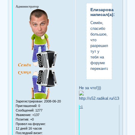
Администратор
Елизарова
написал(а):
Семён,
спасибо
большое,
что
разрешил
тут у
тебя на
форуме
перекантаваться!
Не за что!)))
Зарегистрирован
: 2008-06-20
Приглашений:
0
+1
Сообщений:
1277
Уважение:
+137
Позитив:
+0
Провел на форуме:
12 дней 16 часов
Последний визит: